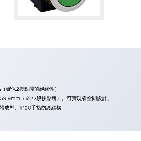
點（確保2接點間的絕緣性）。
、59.9mm（※22段接點塊）。可實現省空間設計。
體成型、IP20手指防護結構