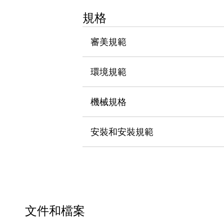
瀏覽全部
規格
機器人
使人機協作更安全、更高效
審美規範
發揮協作機器人潛力的安全措施
瀏覽全部
半導體
提高半導體製造裝置設計自由度的方法
環境規範
瞬間完成開關的更換，避免停機時間拉長
充分對應安全標準
瀏覽全部
機械規格
瀏覽全部
解決方案
IIoT（工業物聯網）
安裝和安裝規範
去面板化
RFID 認證
安全及其未來
安全及其未來 | 解決⽅案
瀏覽全部
從基礎了解安全元件
瀏覽全部
文件和檔案
資源與文件