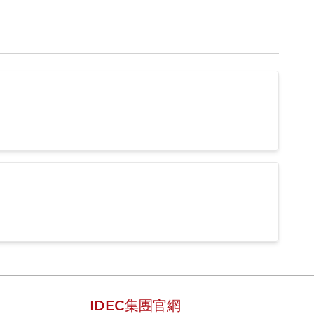
IDEC集團官網