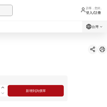
訪客，您好。
登入/註冊
台灣
新增到詢價單