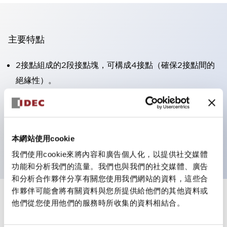
主要特點
2接點組成的2段接點塊，可構成4接點（確保2接點間的
絕緣性）。
面板深度39.9mm（※11段接點塊）、59.9mm（※22段
接點塊）。可實現省空間設計。
第三代安全結構：2動作釋放、護罩一體成型、IP20手指
本網站使用cookie
防護結構
我們使用cookie來將內容和廣告個人化，以提供社交媒體
功能和分析我們的流量。我們也與我們的社交媒體、廣告
和分析合作夥伴分享有關您使用我們網站的資料，這些合
作夥伴可能會將有關資料與您所提供給他們的其他資料或
+
規格
他們從您使用他們的服務時所收集的資料相結合。
顯示全部
審美規範