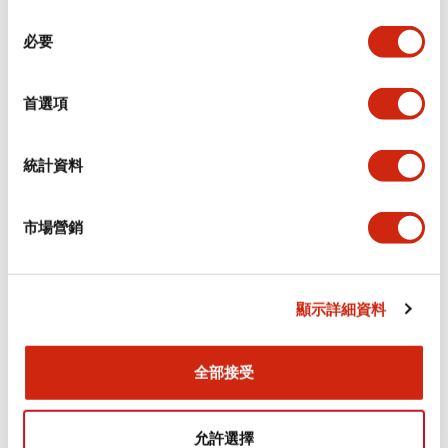
同
必要
意
環境規範
選
擇
首選項
功能規格
機械規格
統計資料
安裝和安裝規範
市場營銷
顯示詳細資料
文件和檔案
全部接受
型錄和宣傳手冊
CAD檔
認證與標準
允許選擇