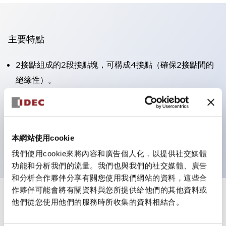
主要特點
2接點組成的2段接點塊，可構成4接點（確保2接點間的
絕緣性）。
面板深度39.9mm（※11段接點塊）、59.9mm（※22段
接點塊）。可實現省空間設計。
第三代安全結構：2動作釋放、護罩一體成型、IP20手指
本網站使用cookie
防護結構
我們使用cookie來將內容和廣告個人化，以提供社交媒體
功能和分析我們的流量。我們也與我們的社交媒體、廣告
和分析合作夥伴分享有關您使用我們網站的資料，這些合
作夥伴可能會將有關資料與您所提供給他們的其他資料或
+
規格
他們從您使用他們的服務時所收集的資料相結合。
顯示全部
審美規範