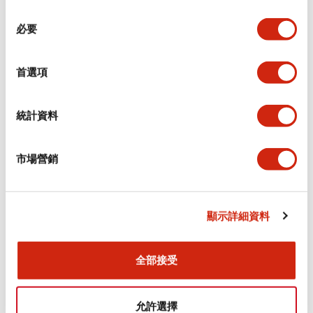
同
必要
意
環境規範
選
擇
首選項
功能規格
機械規格
統計資料
安裝和安裝規範
市場營銷
顯示詳細資料
文件和檔案
全部接受
型錄和宣傳手冊
CAD檔
認證與標準
允許選擇