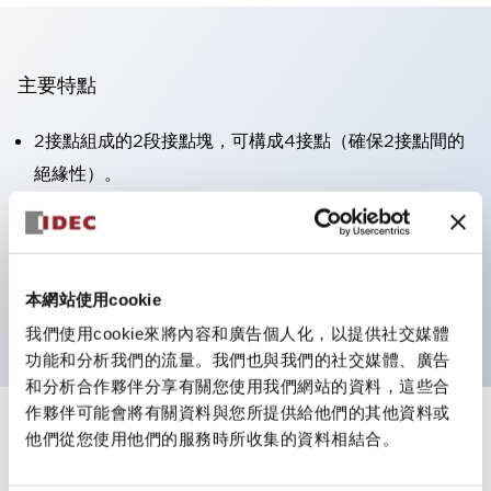
主要特點
2接點組成的2段接點塊，可構成4接點（確保2接點間的
絕緣性）。
面板深度39.9mm（※11段接點塊）、59.9mm（※22段
接點塊）。可實現省空間設計。
第三代安全結構：2動作釋放、護罩一體成型、IP20手指
本網站使用cookie
防護結構
我們使用cookie來將內容和廣告個人化，以提供社交媒體
功能和分析我們的流量。我們也與我們的社交媒體、廣告
和分析合作夥伴分享有關您使用我們網站的資料，這些合
作夥伴可能會將有關資料與您所提供給他們的其他資料或
+
規格
他們從您使用他們的服務時所收集的資料相結合。
顯示全部
審美規範