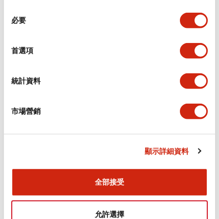
同
必要
意
環境規範
選
擇
首選項
功能規格
機械規格
統計資料
安裝和安裝規範
市場營銷
顯示詳細資料
文件和檔案
全部接受
型錄和宣傳手冊
CAD檔
認證與標準
允許選擇