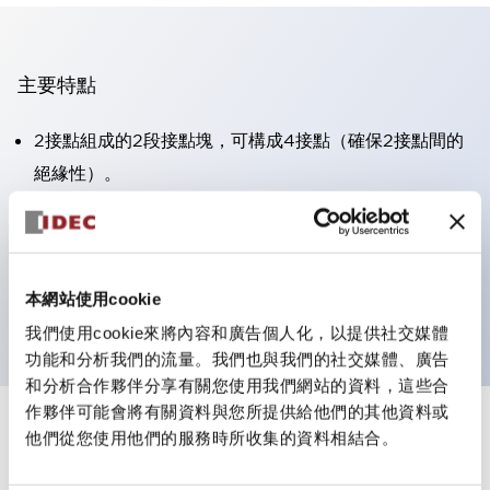
主要特點
2接點組成的2段接點塊，可構成4接點（確保2接點間的
絕緣性）。
面板深度39.9mm（※11段接點塊）、59.9mm（※22段
接點塊）。可實現省空間設計。
第三代安全結構：2動作釋放、護罩一體成型、IP20手指
本網站使用cookie
防護結構
我們使用cookie來將內容和廣告個人化，以提供社交媒體
功能和分析我們的流量。我們也與我們的社交媒體、廣告
和分析合作夥伴分享有關您使用我們網站的資料，這些合
作夥伴可能會將有關資料與您所提供給他們的其他資料或
+
規格
他們從您使用他們的服務時所收集的資料相結合。
顯示全部
審美規範