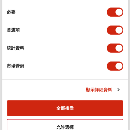
同
必要
意
環境規範
選
擇
首選項
功能規格
機械規格
統計資料
安裝和安裝規範
市場營銷
顯示詳細資料
文件和檔案
全部接受
型錄和宣傳手冊
CAD檔
認證與標準
允許選擇