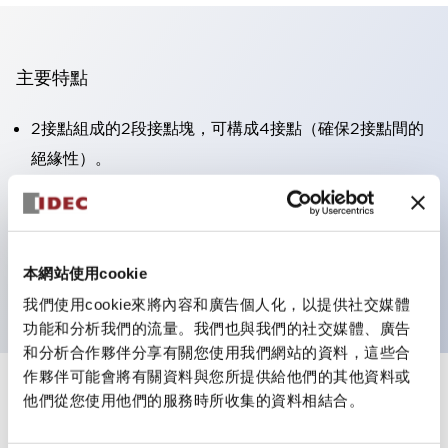
主要特點
2接點組成的2段接點塊，可構成4接點（確保2接點間的
絕緣性）。
面板深度39.9mm（※11段接點塊）、59.9mm（※22段
接點塊）。可實現省空間設計。
第三代安全結構：2動作釋放、護罩一體成型、IP20手指
本網站使用cookie
防護結構
我們使用cookie來將內容和廣告個人化，以提供社交媒體
功能和分析我們的流量。我們也與我們的社交媒體、廣告
和分析合作夥伴分享有關您使用我們網站的資料，這些合
作夥伴可能會將有關資料與您所提供給他們的其他資料或
+
規格
他們從您使用他們的服務時所收集的資料相結合。
顯示全部
審美規範