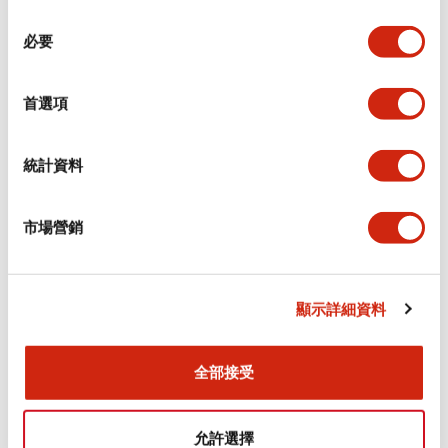
同
必要
意
電氣規範（額定照明部分）
選
擇
首選項
環境規範
機械規格
統計資料
安裝和安裝規範
市場營銷
顯示詳細資料
文件和檔案
全部接受
型錄和宣傳手冊
認證與標準
允許選擇