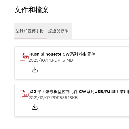
CAD檔
型錄和宣傳手冊
文件和檔案
影片專區
選型系統
軟體下載
型錄和宣傳手冊
認證與標準
邏輯模擬器
產品資安通知
最新消息
Flush Silhouette CW系列 控制元件
新聞中心
2025/10/14
.PDF
1.61MB
活動
促銷活動
部落格
支援
聯絡我們
服務據點
φ22 平面鑲嵌框型控制元件 CW系列USB/RJ45工業
產品變更/停產通知
2021/12/07
.PDF
535.16KB
RoHS指令對應
認證與標準