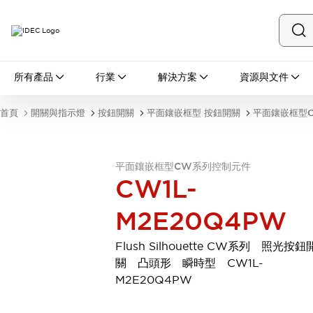
所有產品
所有產品
行業
解決方案
資源與文件
開關與指示燈
按鈕開關
首頁
開關與指示燈
按鈕開關
平面鑲嵌框型 按鈕開關
平面鑲嵌框型
指示燈和蜂鳴器
瀏覽全部
安全與防爆
平面鑲嵌框型CW系列控制元件
安全設備
防爆設備
CW1L-
瀏覽全部
盤櫃
M2E20Q4PW
繼電器·計時器
電源供應器
Flush Silhouette CW系列 照光按鈕
回路保護器
關 凸頭形 瞬時型 CW1L-
LED照明裝置
M2E20Q4PW
端子台
瀏覽全部
自動化