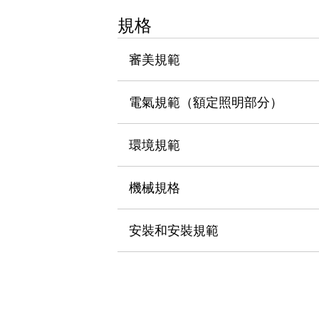
瀏覽全部
規格
機器人
使人機協作更安全、更高效
審美規範
發揮協作機器人潛力的安全措施
瀏覽全部
半導體
提高半導體製造裝置設計自由度的方法
電氣規範（額定照明部分）
瞬間完成開關的更換，避免停機時間拉長
充分對應安全標準
瀏覽全部
環境規範
瀏覽全部
解決方案
IIoT（工業物聯網）
機械規格
去面板化
RFID 認證
安全及其未來
安裝和安裝規範
安全及其未來 | 解決⽅案
瀏覽全部
從基礎了解安全元件
瀏覽全部
資源與文件