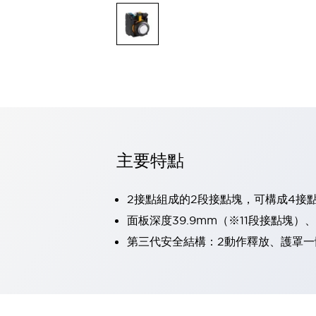
可程式控制器
可程式人機介面
工業乙太網路設備
瀏覽全部
自動識別
自動識別
感測器
瀏覽全部
行業
汽車
主要特點
工業機器人的潛在風險，從第三者角度徹底驗證
減少安全柵內的人身事故
兼顧良好的視認性及減少維修工時
2接點組成的2段接點塊，可構成4接
最適合小型裝置的安全對策
瀏覽全部
面板深度39.9mm（※11段接點塊）
工具機
第三代安全結構：2動作釋放、護罩一
降低機床成本的技巧簡單的讓人意外
尋找讓機床更小型化的可能性
從外觀設計的觀點提升機床的附加價值
預防導致機器故障的「瞬停」
3位置促動開關確保綜合加工中心機的安全性