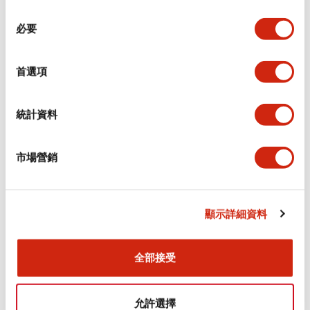
同
必要
意
電氣規範（額定照明部分）
選
擇
首選項
環境規範
機械規格
統計資料
安裝和安裝規範
市場營銷
顯示詳細資料
文件和檔案
全部接受
型錄和宣傳手冊
認證與標準
允許選擇