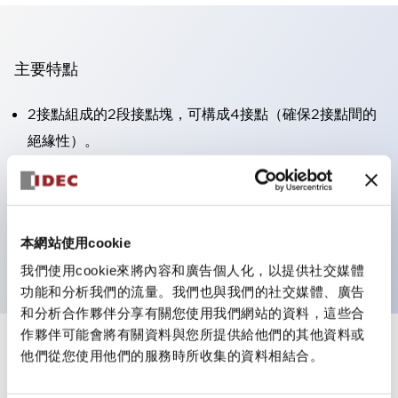
主要特點
2接點組成的2段接點塊，可構成4接點（確保2接點間的
絕緣性）。
面板深度39.9mm（※11段接點塊）、59.9mm（※22段
接點塊）。可實現省空間設計。
第三代安全結構：2動作釋放、護罩一體成型、IP20手指
本網站使用cookie
防護結構
我們使用cookie來將內容和廣告個人化，以提供社交媒體
功能和分析我們的流量。我們也與我們的社交媒體、廣告
和分析合作夥伴分享有關您使用我們網站的資料，這些合
作夥伴可能會將有關資料與您所提供給他們的其他資料或
+
規格
他們從您使用他們的服務時所收集的資料相結合。
顯示全部
審美規範