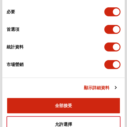
同
必要
意
電氣規範（額定照明部分）
選
擇
首選項
環境規範
機械規格
統計資料
安裝和安裝規範
市場營銷
顯示詳細資料
文件和檔案
全部接受
型錄和宣傳手冊
認證與標準
允許選擇