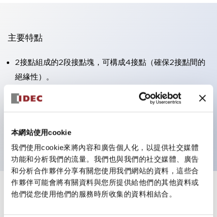
主要特點
2接點組成的2段接點塊，可構成4接點（確保2接點間的
絕緣性）。
面板深度39.9mm（※11段接點塊）、59.9mm（※22段
接點塊）。可實現省空間設計。
第三代安全結構：2動作釋放、護罩一體成型、IP20手指
本網站使用cookie
防護結構
我們使用cookie來將內容和廣告個人化，以提供社交媒體
功能和分析我們的流量。我們也與我們的社交媒體、廣告
和分析合作夥伴分享有關您使用我們網站的資料，這些合
作夥伴可能會將有關資料與您所提供給他們的其他資料或
+
規格
他們從您使用他們的服務時所收集的資料相結合。
顯示全部
審美規範