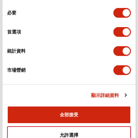
同
必要
意
電氣規範（額定照明部分）
選
擇
首選項
環境規範
機械規格
統計資料
安裝和安裝規範
市場營銷
顯示詳細資料
文件和檔案
全部接受
型錄和宣傳手冊
認證與標準
允許選擇