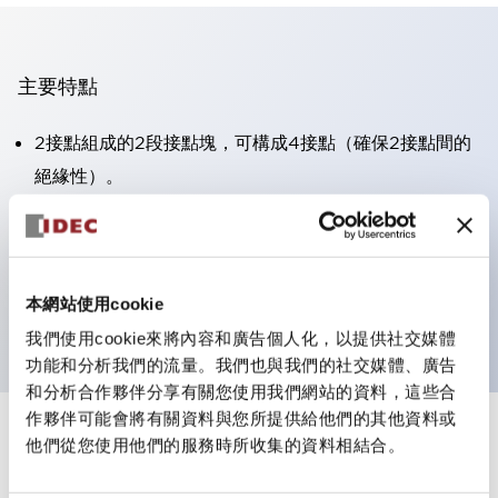
主要特點
2接點組成的2段接點塊，可構成4接點（確保2接點間的
絕緣性）。
面板深度39.9mm（※11段接點塊）、59.9mm（※22段
接點塊）。可實現省空間設計。
第三代安全結構：2動作釋放、護罩一體成型、IP20手指
本網站使用cookie
防護結構
我們使用cookie來將內容和廣告個人化，以提供社交媒體
功能和分析我們的流量。我們也與我們的社交媒體、廣告
和分析合作夥伴分享有關您使用我們網站的資料，這些合
作夥伴可能會將有關資料與您所提供給他們的其他資料或
+
規格
他們從您使用他們的服務時所收集的資料相結合。
顯示全部
審美規範