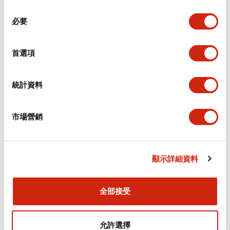
同
必要
意
電氣規範（額定照明部分）
選
擇
首選項
環境規範
機械規格
統計資料
安裝和安裝規範
市場營銷
顯示詳細資料
文件和檔案
全部接受
型錄和宣傳手冊
認證與標準
允許選擇