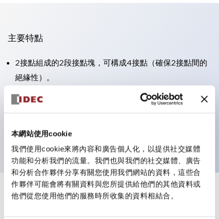
主要特點
2接點組成的2段接點塊，可構成4接點（確保2接點間的
絕緣性）。
面板深度39.9mm（※11段接點塊）、59.9mm（※22段
接點塊）。可實現省空間設計。
第三代安全結構：2動作釋放、護罩一體成型、IP20手指
本網站使用cookie
防護結構
我們使用cookie來將內容和廣告個人化，以提供社交媒體
功能和分析我們的流量。我們也與我們的社交媒體、廣告
和分析合作夥伴分享有關您使用我們網站的資料，這些合
作夥伴可能會將有關資料與您所提供給他們的其他資料或
+
規格
他們從您使用他們的服務時所收集的資料相結合。
顯示全部
審美規範