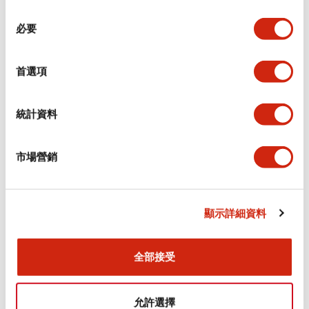
同
必要
意
電氣規範（額定照明部分）
選
擇
首選項
環境規範
機械規格
統計資料
安裝和安裝規範
市場營銷
顯示詳細資料
文件和檔案
全部接受
型錄和宣傳手冊
認證與標準
允許選擇