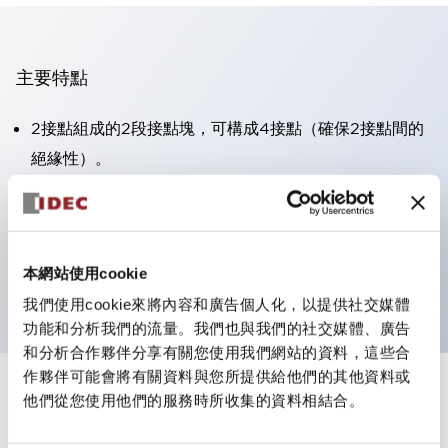
主要特點
2接點組成的2段接點塊，可構成4接點（確保2接點間的
絕緣性）。
面板深度39.9mm（※11段接點塊）、59.9mm（※22段
接點塊）。可實現省空間設計。
第三代安全結構：2動作釋放、護罩一體成型、IP20手指
本網站使用cookie
防護結構
我們使用cookie來將內容和廣告個人化，以提供社交媒體
功能和分析我們的流量。我們也與我們的社交媒體、廣告
和分析合作夥伴分享有關您使用我們網站的資料，這些合
作夥伴可能會將有關資料與您所提供給他們的其他資料或
+
規格
他們從您使用他們的服務時所收集的資料相結合。
顯示全部
審美規範