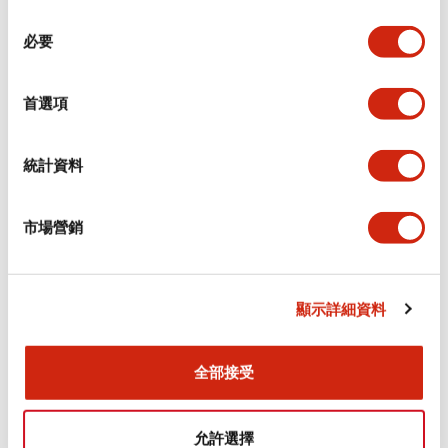
同
必要
意
電氣規範（額定照明部分）
選
擇
首選項
環境規範
機械規格
統計資料
安裝和安裝規範
市場營銷
顯示詳細資料
文件和檔案
全部接受
型錄和宣傳手冊
認證與標準
允許選擇