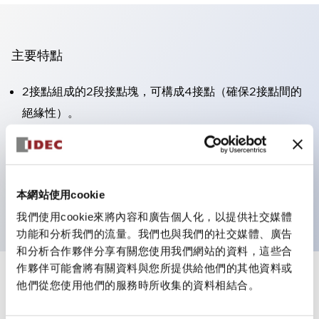
主要特點
2接點組成的2段接點塊，可構成4接點（確保2接點間的
絕緣性）。
面板深度39.9mm（※11段接點塊）、59.9mm（※22段
接點塊）。可實現省空間設計。
第三代安全結構：2動作釋放、護罩一體成型、IP20手指
本網站使用cookie
防護結構
我們使用cookie來將內容和廣告個人化，以提供社交媒體
功能和分析我們的流量。我們也與我們的社交媒體、廣告
和分析合作夥伴分享有關您使用我們網站的資料，這些合
作夥伴可能會將有關資料與您所提供給他們的其他資料或
+
規格
他們從您使用他們的服務時所收集的資料相結合。
顯示全部
審美規範