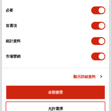
同
必要
意
電氣規範（額定照明部分）
選
擇
首選項
環境規範
機械規格
統計資料
安裝和安裝規範
市場營銷
顯示詳細資料
文件和檔案
全部接受
型錄和宣傳手冊
認證與標準
允許選擇