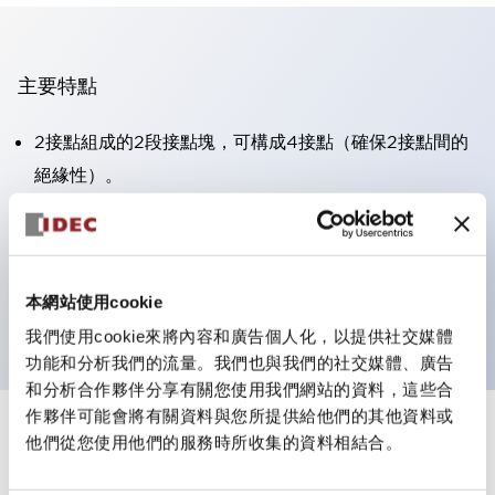
主要特點
2接點組成的2段接點塊，可構成4接點（確保2接點間的
絕緣性）。
面板深度39.9mm（※11段接點塊）、59.9mm（※22段
接點塊）。可實現省空間設計。
第三代安全結構：2動作釋放、護罩一體成型、IP20手指
本網站使用cookie
防護結構
我們使用cookie來將內容和廣告個人化，以提供社交媒體
功能和分析我們的流量。我們也與我們的社交媒體、廣告
和分析合作夥伴分享有關您使用我們網站的資料，這些合
作夥伴可能會將有關資料與您所提供給他們的其他資料或
+
規格
他們從您使用他們的服務時所收集的資料相結合。
顯示全部
審美規範