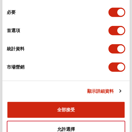
同
必要
意
電氣規範（額定照明部分）
選
擇
首選項
環境規範
機械規格
統計資料
安裝和安裝規範
市場營銷
顯示詳細資料
文件和檔案
全部接受
型錄和宣傳手冊
CAD檔
認證與標準
允許選擇