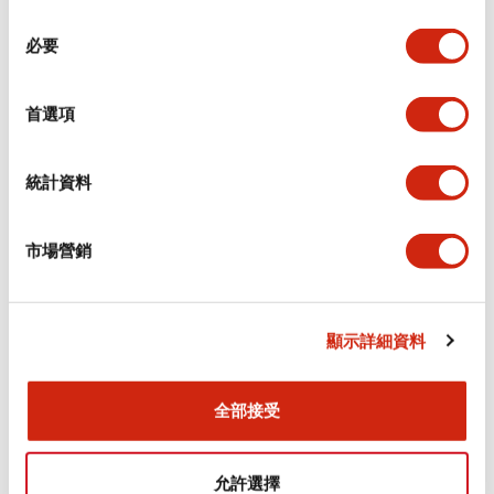
同
必要
意
電氣規範（額定照明部分）
選
擇
首選項
環境規範
機械規格
統計資料
安裝和安裝規範
市場營銷
顯示詳細資料
文件和檔案
全部接受
型錄和宣傳手冊
CAD檔
認證與標準
技術文件
允許選擇