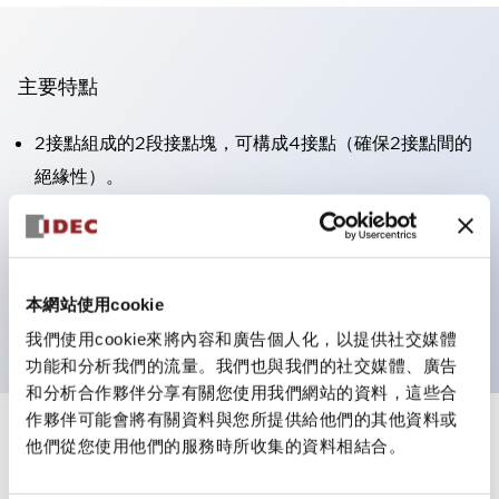
主要特點
2接點組成的2段接點塊，可構成4接點（確保2接點間的
絕緣性）。
面板深度39.9mm（※11段接點塊）、59.9mm（※22段
接點塊）。可實現省空間設計。
第三代安全結構：2動作釋放、護罩一體成型、IP20手指
本網站使用cookie
防護結構
我們使用cookie來將內容和廣告個人化，以提供社交媒體
功能和分析我們的流量。我們也與我們的社交媒體、廣告
和分析合作夥伴分享有關您使用我們網站的資料，這些合
作夥伴可能會將有關資料與您所提供給他們的其他資料或
+
規格
他們從您使用他們的服務時所收集的資料相結合。
顯示全部
審美規範