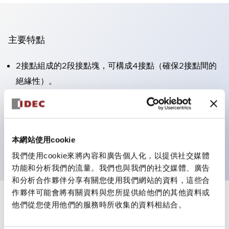
主要特點
2接點組成的2段接點塊，可構成4接點（確保2接點間的
絕緣性）。
面板深度39.9mm（※11段接點塊）、59.9mm（※22段
接點塊）。可實現省空間設計。
第三代安全結構：2動作釋放、護罩一體成型、IP20手指
本網站使用cookie
防護結構
我們使用cookie來將內容和廣告個人化，以提供社交媒體
功能和分析我們的流量。我們也與我們的社交媒體、廣告
和分析合作夥伴分享有關您使用我們網站的資料，這些合
作夥伴可能會將有關資料與您所提供給他們的其他資料或
+
規格
他們從您使用他們的服務時所收集的資料相結合。
顯示全部
審美規範