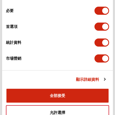
同
必要
意
電氣規範（額定照明部分）
選
擇
首選項
環境規範
機械規格
統計資料
安裝和安裝規範
市場營銷
顯示詳細資料
文件和檔案
全部接受
型錄和宣傳手冊
CAD檔
認證與標準
允許選擇