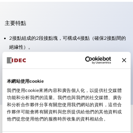
主要特點
2接點組成的2段接點塊，可構成4接點（確保2接點間的
絕緣性）。
面板深度39.9mm（※11段接點塊）、59.9mm（※22段
接點塊）。可實現省空間設計。
第三代安全結構：2動作釋放、護罩一體成型、IP20手指
本網站使用cookie
防護結構
我們使用cookie來將內容和廣告個人化，以提供社交媒體
功能和分析我們的流量。我們也與我們的社交媒體、廣告
和分析合作夥伴分享有關您使用我們網站的資料，這些合
作夥伴可能會將有關資料與您所提供給他們的其他資料或
+
規格
他們從您使用他們的服務時所收集的資料相結合。
顯示全部
審美規範