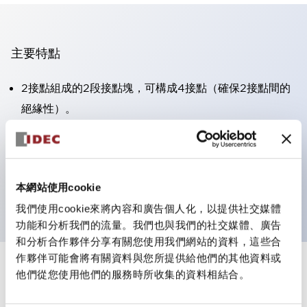
主要特點
2接點組成的2段接點塊，可構成4接點（確保2接點間的
絕緣性）。
面板深度39.9mm（※11段接點塊）、59.9mm（※22段
接點塊）。可實現省空間設計。
第三代安全結構：2動作釋放、護罩一體成型、IP20手指
本網站使用cookie
防護結構
我們使用cookie來將內容和廣告個人化，以提供社交媒體
功能和分析我們的流量。我們也與我們的社交媒體、廣告
和分析合作夥伴分享有關您使用我們網站的資料，這些合
作夥伴可能會將有關資料與您所提供給他們的其他資料或
+
規格
他們從您使用他們的服務時所收集的資料相結合。
顯示全部
審美規範