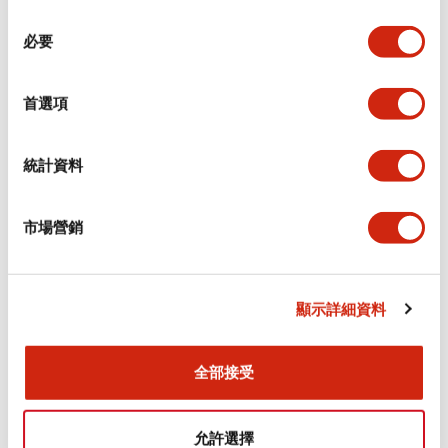
同
必要
意
電氣規範（額定照明部分）
選
擇
首選項
環境規範
機械規格
統計資料
安裝和安裝規範
市場營銷
顯示詳細資料
文件和檔案
全部接受
型錄和宣傳手冊
CAD檔
認證與標準
允許選擇