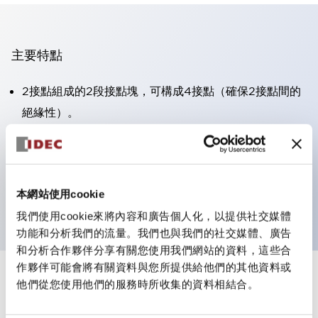
主要特點
2接點組成的2段接點塊，可構成4接點（確保2接點間的
絕緣性）。
面板深度39.9mm（※11段接點塊）、59.9mm（※22段
接點塊）。可實現省空間設計。
第三代安全結構：2動作釋放、護罩一體成型、IP20手指
本網站使用cookie
防護結構
我們使用cookie來將內容和廣告個人化，以提供社交媒體
功能和分析我們的流量。我們也與我們的社交媒體、廣告
和分析合作夥伴分享有關您使用我們網站的資料，這些合
作夥伴可能會將有關資料與您所提供給他們的其他資料或
+
規格
他們從您使用他們的服務時所收集的資料相結合。
顯示全部
審美規範