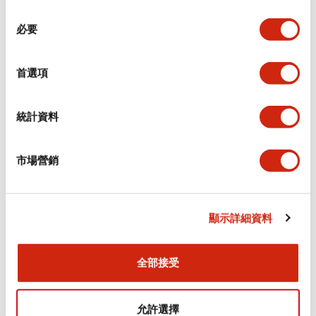
同
必要
意
電氣規範（額定照明部分）
選
擇
首選項
環境規範
機械規格
統計資料
安裝和安裝規範
市場營銷
顯示詳細資料
文件和檔案
全部接受
型錄和宣傳手冊
CAD檔
認證與標準
允許選擇