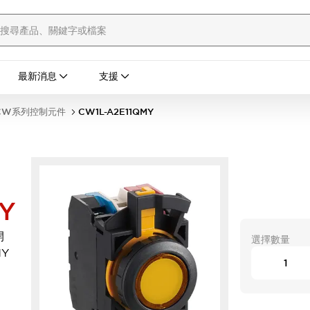
最新消息
支援
CW系列控制元件
CW1L-A2E11QMY
Y
開
選擇數量
MY