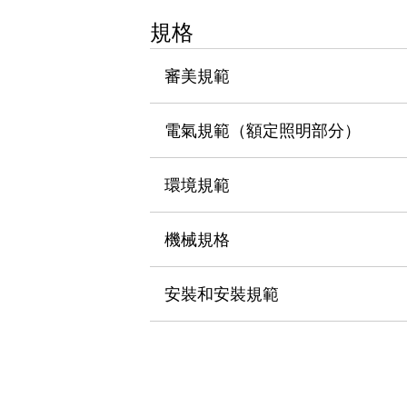
瀏覽全部
規格
機器人
使人機協作更安全、更高效
審美規範
發揮協作機器人潛力的安全措施
瀏覽全部
半導體
提高半導體製造裝置設計自由度的方法
電氣規範（額定照明部分）
瞬間完成開關的更換，避免停機時間拉長
充分對應安全標準
瀏覽全部
環境規範
瀏覽全部
解決方案
IIoT（工業物聯網）
機械規格
去面板化
RFID 認證
安全及其未來
安裝和安裝規範
安全及其未來 | 解決⽅案
瀏覽全部
從基礎了解安全元件
瀏覽全部
資源與文件