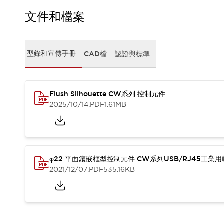
CAD檔
型錄和宣傳手冊
文件和檔案
影片專區
選型系統
軟體下載
型錄和宣傳手冊
CAD檔
認證與標準
邏輯模擬器
產品資安通知
最新消息
Flush Silhouette CW系列 控制元件
新聞中心
2025/10/14
.PDF
1.61MB
活動
促銷活動
部落格
支援
聯絡我們
服務據點
φ22 平面鑲嵌框型控制元件 CW系列USB/RJ45工業
產品變更/停產通知
2021/12/07
.PDF
535.16KB
RoHS指令對應
認證與標準