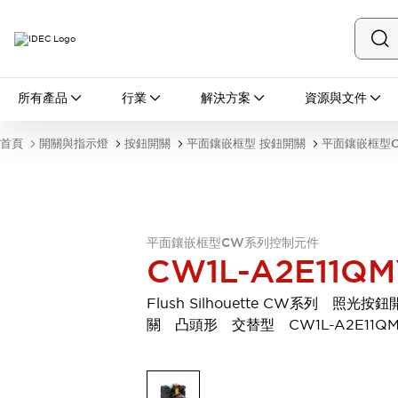
所有產品
所有產品
行業
解決方案
資源與文件
開關與指示燈
按鈕開關
首頁
開關與指示燈
按鈕開關
平面鑲嵌框型 按鈕開關
平面鑲嵌框型
指示燈和蜂鳴器
瀏覽全部
安全與防爆
安全設備
防爆設備
瀏覽全部
平面鑲嵌框型CW系列控制元件
盤櫃
CW1L-A2E11QM
繼電器·計時器
電源供應器
Flush Silhouette CW系列 照光按鈕
回路保護器
關 凸頭形 交替型 CW1L-A2E11Q
LED照明裝置
端子台
瀏覽全部
自動化