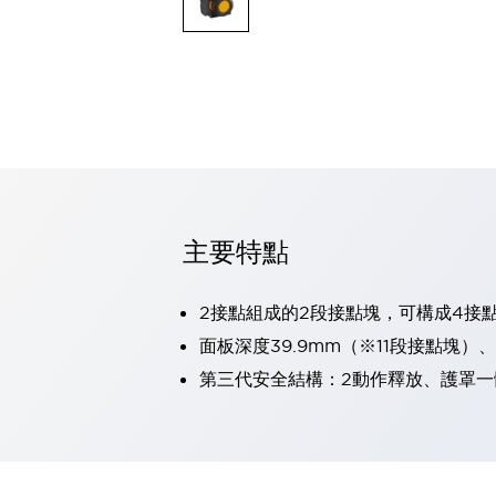
可程式控制器
可程式人機介面
工業乙太網路設備
瀏覽全部
自動識別
自動識別
感測器
瀏覽全部
行業
汽車
主要特點
工業機器人的潛在風險，從第三者角度徹底驗證
減少安全柵內的人身事故
兼顧良好的視認性及減少維修工時
2接點組成的2段接點塊，可構成4接
最適合小型裝置的安全對策
瀏覽全部
面板深度39.9mm（※11段接點塊）
工具機
第三代安全結構：2動作釋放、護罩一
降低機床成本的技巧簡單的讓人意外
尋找讓機床更小型化的可能性
從外觀設計的觀點提升機床的附加價值
預防導致機器故障的「瞬停」
3位置促動開關確保綜合加工中心機的安全性