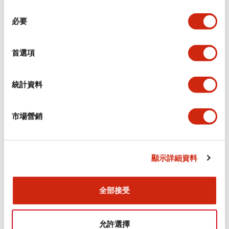
同
必要
意
電氣規範（額定照明部分）
選
擇
首選項
環境規範
機械規格
統計資料
安裝和安裝規範
市場營銷
顯示詳細資料
文件和檔案
全部接受
型錄和宣傳手冊
CAD檔
認證與標準
允許選擇