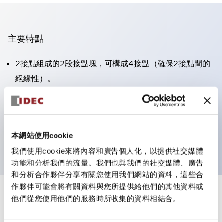
主要特點
2接點組成的2段接點塊，可構成4接點（確保2接點間的
絕緣性）。
面板深度39.9mm（※11段接點塊）、59.9mm（※22段
接點塊）。可實現省空間設計。
第三代安全結構：2動作釋放、護罩一體成型、IP20手指
本網站使用cookie
防護結構
我們使用cookie來將內容和廣告個人化，以提供社交媒體
功能和分析我們的流量。我們也與我們的社交媒體、廣告
和分析合作夥伴分享有關您使用我們網站的資料，這些合
作夥伴可能會將有關資料與您所提供給他們的其他資料或
+
規格
他們從您使用他們的服務時所收集的資料相結合。
顯示全部
審美規範