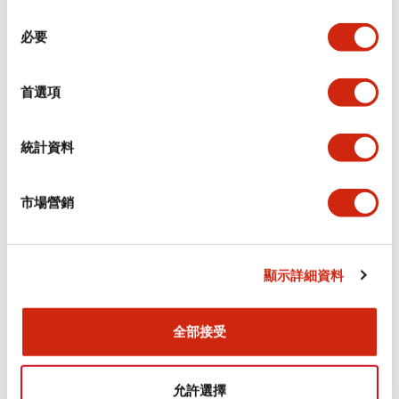
同
必要
意
電氣規範（額定照明部分）
選
擇
首選項
環境規範
機械規格
統計資料
安裝和安裝規範
市場營銷
顯示詳細資料
文件和檔案
全部接受
型錄和宣傳手冊
CAD檔
認證與標準
允許選擇