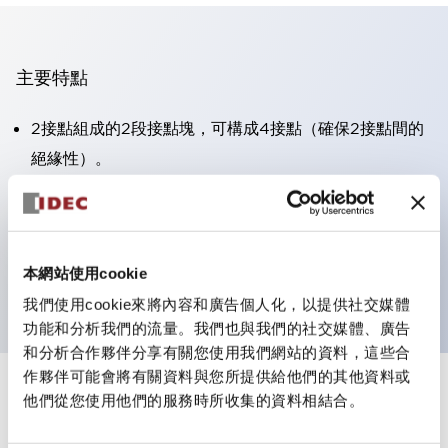
主要特點
2接點組成的2段接點塊，可構成4接點（確保2接點間的
絕緣性）。
面板深度39.9mm（※11段接點塊）、59.9mm（※22段
接點塊）。可實現省空間設計。
第三代安全結構：2動作釋放、護罩一體成型、IP20手指
本網站使用cookie
防護結構
我們使用cookie來將內容和廣告個人化，以提供社交媒體
功能和分析我們的流量。我們也與我們的社交媒體、廣告
和分析合作夥伴分享有關您使用我們網站的資料，這些合
作夥伴可能會將有關資料與您所提供給他們的其他資料或
+
規格
他們從您使用他們的服務時所收集的資料相結合。
顯示全部
審美規範