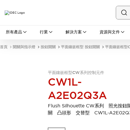
所有產品
所有產品
行業
解決方案
資源與文件
開關與指示燈
按鈕開關
首頁
開關與指示燈
按鈕開關
平面鑲嵌框型 按鈕開關
平面鑲嵌框型
指示燈和蜂鳴器
瀏覽全部
安全與防爆
安全設備
防爆設備
平面鑲嵌框型CW系列控制元件
瀏覽全部
CW1L-
盤櫃
A2E02Q3A
繼電器·計時器
電源供應器
回路保護器
Flush Silhouette CW系列 照光按鈕
LED照明裝置
關 凸頭形 交替型 CW1L-A2E02Q
端子台
瀏覽全部
自動化