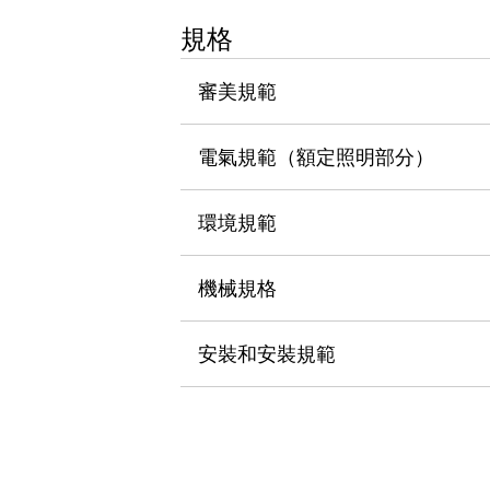
瀏覽全部
規格
機器人
使人機協作更安全、更高效
審美規範
發揮協作機器人潛力的安全措施
瀏覽全部
半導體
提高半導體製造裝置設計自由度的方法
電氣規範（額定照明部分）
瞬間完成開關的更換，避免停機時間拉長
充分對應安全標準
瀏覽全部
環境規範
瀏覽全部
解決方案
IIoT（工業物聯網）
機械規格
去面板化
RFID 認證
安全及其未來
安裝和安裝規範
安全及其未來 | 解決⽅案
瀏覽全部
從基礎了解安全元件
瀏覽全部
資源與文件