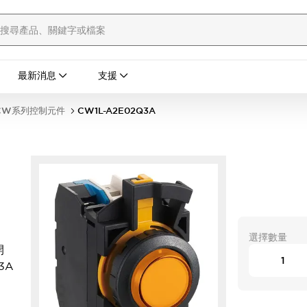
最新消息
支援
CW系列控制元件
CW1L-A2E02Q3A
選擇數量
開
3A