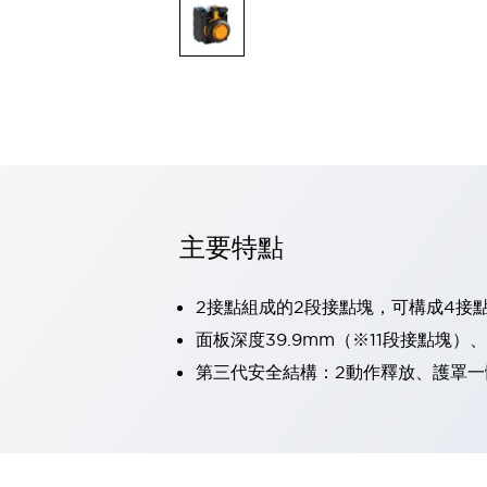
可程式控制器
可程式人機介面
工業乙太網路設備
瀏覽全部
自動識別
自動識別
感測器
瀏覽全部
行業
汽車
主要特點
工業機器人的潛在風險，從第三者角度徹底驗證
減少安全柵內的人身事故
兼顧良好的視認性及減少維修工時
2接點組成的2段接點塊，可構成4接
最適合小型裝置的安全對策
瀏覽全部
面板深度39.9mm（※11段接點塊）
工具機
第三代安全結構：2動作釋放、護罩一
降低機床成本的技巧簡單的讓人意外
尋找讓機床更小型化的可能性
從外觀設計的觀點提升機床的附加價值
預防導致機器故障的「瞬停」
3位置促動開關確保綜合加工中心機的安全性