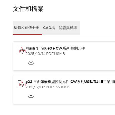
CAD檔
型錄和宣傳手冊
文件和檔案
影片專區
選型系統
軟體下載
型錄和宣傳手冊
CAD檔
認證與標準
邏輯模擬器
產品資安通知
最新消息
Flush Silhouette CW系列 控制元件
新聞中心
2025/10/14
.PDF
1.61MB
活動
促銷活動
部落格
支援
聯絡我們
服務據點
φ22 平面鑲嵌框型控制元件 CW系列USB/RJ45工業
產品變更/停產通知
2021/12/07
.PDF
535.16KB
RoHS指令對應
認證與標準