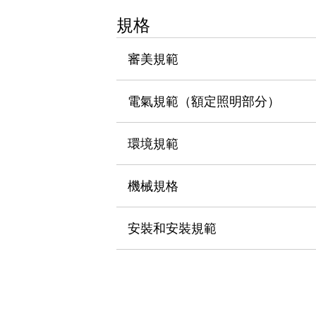
瀏覽全部
規格
機器人
使人機協作更安全、更高效
審美規範
發揮協作機器人潛力的安全措施
瀏覽全部
半導體
提高半導體製造裝置設計自由度的方法
電氣規範（額定照明部分）
瞬間完成開關的更換，避免停機時間拉長
充分對應安全標準
瀏覽全部
環境規範
瀏覽全部
解決方案
IIoT（工業物聯網）
機械規格
去面板化
RFID 認證
安全及其未來
安裝和安裝規範
安全及其未來 | 解決⽅案
瀏覽全部
從基礎了解安全元件
瀏覽全部
資源與文件