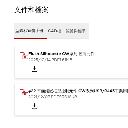
CAD檔
型錄和宣傳手冊
文件和檔案
影片專區
選型系統
軟體下載
型錄和宣傳手冊
CAD檔
認證與標準
邏輯模擬器
產品資安通知
最新消息
Flush Silhouette CW系列 控制元件
新聞中心
2025/10/14
.PDF
1.61MB
活動
促銷活動
部落格
支援
聯絡我們
服務據點
φ22 平面鑲嵌框型控制元件 CW系列USB/RJ45工業
產品變更/停產通知
2021/12/07
.PDF
535.16KB
RoHS指令對應
認證與標準