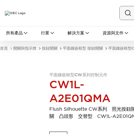
所有產品
所有產品
行業
解決方案
資源與文件
開關與指示燈
按鈕開關
首頁
開關與指示燈
按鈕開關
平面鑲嵌框型 按鈕開關
平面鑲嵌框型
指示燈和蜂鳴器
瀏覽全部
安全與防爆
安全設備
防爆設備
平面鑲嵌框型CW系列控制元件
瀏覽全部
CW1L-
盤櫃
A2E01QMA
繼電器·計時器
電源供應器
回路保護器
Flush Silhouette CW系列 照光按鈕
LED照明裝置
關 凸頭形 交替型 CW1L-A2E01Q
端子台
瀏覽全部
自動化