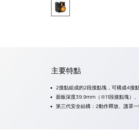
可程式控制器
可程式人機介面
工業乙太網路設備
瀏覽全部
自動識別
自動識別
感測器
瀏覽全部
行業
汽車
主要特點
工業機器人的潛在風險，從第三者角度徹底驗證
減少安全柵內的人身事故
兼顧良好的視認性及減少維修工時
2接點組成的2段接點塊，可構成4接
最適合小型裝置的安全對策
瀏覽全部
面板深度39.9mm（※11段接點塊）
工具機
第三代安全結構：2動作釋放、護罩一
降低機床成本的技巧簡單的讓人意外
尋找讓機床更小型化的可能性
從外觀設計的觀點提升機床的附加價值
預防導致機器故障的「瞬停」
3位置促動開關確保綜合加工中心機的安全性