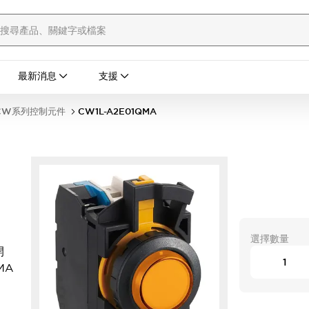
最新消息
支援
CW系列控制元件
CW1L-A2E01QMA
選擇數量
開
MA