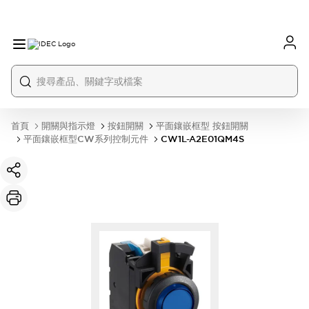
首頁
開關與指示燈
按鈕開關
平面鑲嵌框型 按鈕開關
平面鑲嵌框型CW系列控制元件
CW1L-A2E01QM4S