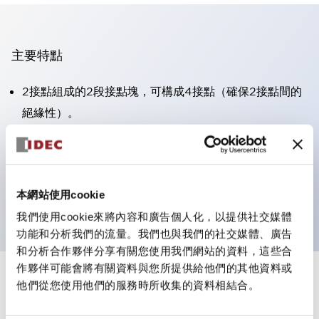
主要特點
2接點組成的2段接點塊，可構成4接點（確保2接點間的
絕緣性）。
面板深度39.9mm（※11段接點塊）、59.9mm（※22段
接點塊）。可實現省空間設計。
第三代安全結構：2動作釋放、護罩一體成型、IP20手指
本網站使用cookie
防護結構
我們使用cookie來將內容和廣告個人化，以提供社交媒體
功能和分析我們的流量。我們也與我們的社交媒體、廣告
和分析合作夥伴分享有關您使用我們網站的資料，這些合
作夥伴可能會將有關資料與您所提供給他們的其他資料或
+
規格
他們從您使用他們的服務時所收集的資料相結合。
顯示全部
審美規範