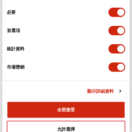
同
必要
意
電氣規範（額定照明部分）
選
擇
首選項
環境規範
機械規格
統計資料
安裝和安裝規範
市場營銷
顯示詳細資料
文件和檔案
全部接受
型錄和宣傳手冊
CAD檔
認證與標準
允許選擇