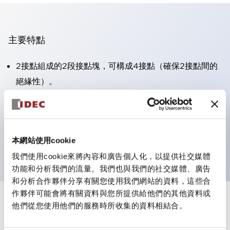
主要特點
2接點組成的2段接點塊，可構成4接點（確保2接點間的
絕緣性）。
面板深度39.9mm（※11段接點塊）、59.9mm（※22段
接點塊）。可實現省空間設計。
第三代安全結構：2動作釋放、護罩一體成型、IP20手指
本網站使用cookie
防護結構
我們使用cookie來將內容和廣告個人化，以提供社交媒體
功能和分析我們的流量。我們也與我們的社交媒體、廣告
和分析合作夥伴分享有關您使用我們網站的資料，這些合
作夥伴可能會將有關資料與您所提供給他們的其他資料或
+
規格
他們從您使用他們的服務時所收集的資料相結合。
顯示全部
審美規範