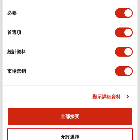
同
必要
意
電氣規範（額定照明部分）
選
擇
首選項
環境規範
機械規格
統計資料
安裝和安裝規範
市場營銷
顯示詳細資料
文件和檔案
全部接受
型錄和宣傳手冊
CAD檔
認證與標準
允許選擇