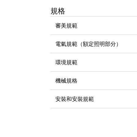
瀏覽全部
規格
機器人
使人機協作更安全、更高效
審美規範
發揮協作機器人潛力的安全措施
瀏覽全部
半導體
提高半導體製造裝置設計自由度的方法
電氣規範（額定照明部分）
瞬間完成開關的更換，避免停機時間拉長
充分對應安全標準
瀏覽全部
環境規範
瀏覽全部
解決方案
IIoT（工業物聯網）
機械規格
去面板化
RFID 認證
安全及其未來
安裝和安裝規範
安全及其未來 | 解決⽅案
瀏覽全部
從基礎了解安全元件
瀏覽全部
資源與文件