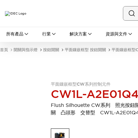
所有產品
所有產品
行業
解決方案
資源與文件
開關與指示燈
按鈕開關
首頁
開關與指示燈
按鈕開關
平面鑲嵌框型 按鈕開關
平面鑲嵌框型
指示燈和蜂鳴器
瀏覽全部
安全與防爆
安全設備
防爆設備
瀏覽全部
平面鑲嵌框型CW系列控制元件
盤櫃
CW1L-A2E01Q
繼電器·計時器
電源供應器
Flush Silhouette CW系列 照光按鈕
回路保護器
關 凸頭形 交替型 CW1L-A2E01Q
LED照明裝置
端子台
瀏覽全部
自動化