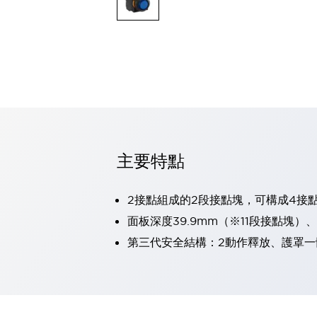
可程式控制器
可程式人機介面
工業乙太網路設備
瀏覽全部
自動識別
自動識別
感測器
瀏覽全部
行業
汽車
主要特點
工業機器人的潛在風險，從第三者角度徹底驗證
減少安全柵內的人身事故
兼顧良好的視認性及減少維修工時
2接點組成的2段接點塊，可構成4接
最適合小型裝置的安全對策
瀏覽全部
面板深度39.9mm（※11段接點塊）
工具機
第三代安全結構：2動作釋放、護罩一
降低機床成本的技巧簡單的讓人意外
尋找讓機床更小型化的可能性
從外觀設計的觀點提升機床的附加價值
預防導致機器故障的「瞬停」
3位置促動開關確保綜合加工中心機的安全性