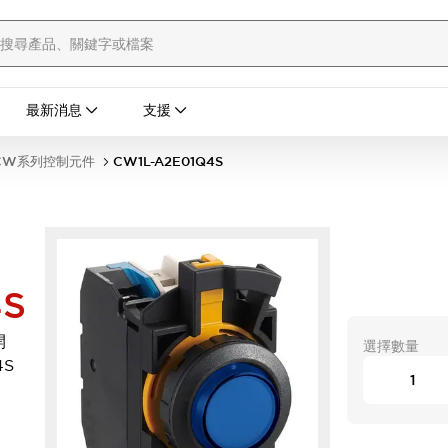
最新消息
支援
CW系列控制元件
CW1L-A2E01Q4S
4S
開
選擇數量
4S