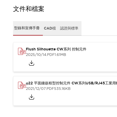
CAD檔
型錄和宣傳手冊
文件和檔案
影片專區
選型系統
軟體下載
型錄和宣傳手冊
CAD檔
認證與標準
邏輯模擬器
產品資安通知
最新消息
Flush Silhouette CW系列 控制元件
新聞中心
2025/10/14
.PDF
1.61MB
活動
促銷活動
部落格
支援
聯絡我們
服務據點
φ22 平面鑲嵌框型控制元件 CW系列USB/RJ45工業
產品變更/停產通知
2021/12/07
.PDF
535.16KB
RoHS指令對應
認證與標準