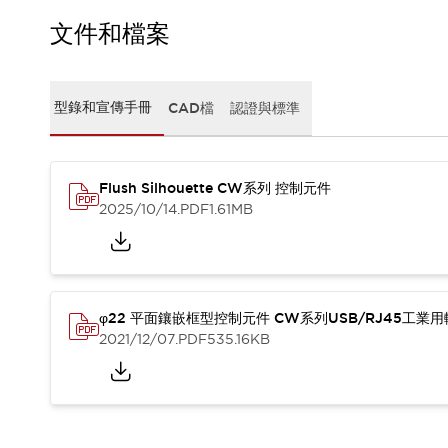
CAD檔
型錄和宣傳手冊
文件和檔案
影片專區
選型系統
軟體下載
型錄和宣傳手冊
CAD檔
認證與標準
邏輯模擬器
產品資安通知
最新消息
Flush Silhouette CW系列 控制元件
新聞中心
2025/10/14
.PDF
1.61MB
活動
促銷活動
部落格
支援
聯絡我們
服務據點
φ22 平面鑲嵌框型控制元件 CW系列USB/RJ45工業
產品變更/停產通知
2021/12/07
.PDF
535.16KB
RoHS指令對應
認證與標準