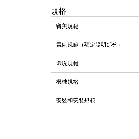
瀏覽全部
規格
機器人
使人機協作更安全、更高效
審美規範
發揮協作機器人潛力的安全措施
瀏覽全部
半導體
提高半導體製造裝置設計自由度的方法
電氣規範（額定照明部分）
瞬間完成開關的更換，避免停機時間拉長
充分對應安全標準
瀏覽全部
環境規範
瀏覽全部
解決方案
IIoT（工業物聯網）
機械規格
去面板化
RFID 認證
安全及其未來
安裝和安裝規範
安全及其未來 | 解決⽅案
瀏覽全部
從基礎了解安全元件
瀏覽全部
資源與文件