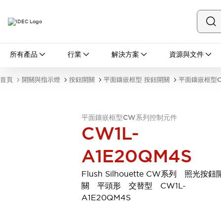
所有產品
所有產品
行業
解決方案
資源與文件
開關與指示燈
按鈕開關
首頁
開關與指示燈
按鈕開關
平面鑲嵌框型 按鈕開關
平面鑲嵌框型
指示燈和蜂鳴器
瀏覽全部
安全與防爆
平面鑲嵌框型CW系列控制元件
安全設備
防爆設備
CW1L-
瀏覽全部
盤櫃
A1E20QM4S
繼電器·計時器
電源供應器
Flush Silhouette CW系列 照光按鈕
回路保護器
關 平頭形 交替型 CW1L-
LED照明裝置
A1E20QM4S
端子台
瀏覽全部
自動化