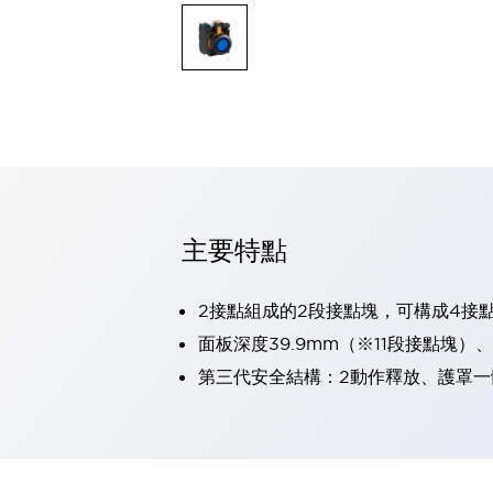
可程式控制器
可程式人機介面
工業乙太網路設備
瀏覽全部
自動識別
自動識別
感測器
瀏覽全部
行業
汽車
主要特點
工業機器人的潛在風險，從第三者角度徹底驗證
減少安全柵內的人身事故
兼顧良好的視認性及減少維修工時
2接點組成的2段接點塊，可構成4接
最適合小型裝置的安全對策
瀏覽全部
面板深度39.9mm（※11段接點塊）
工具機
第三代安全結構：2動作釋放、護罩一
降低機床成本的技巧簡單的讓人意外
尋找讓機床更小型化的可能性
從外觀設計的觀點提升機床的附加價值
預防導致機器故障的「瞬停」
3位置促動開關確保綜合加工中心機的安全性