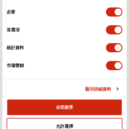
同
必要
意
電氣規範（額定照明部分）
選
擇
首選項
環境規範
機械規格
統計資料
安裝和安裝規範
市場營銷
顯示詳細資料
文件和檔案
全部接受
型錄和宣傳手冊
CAD檔
認證與標準
允許選擇