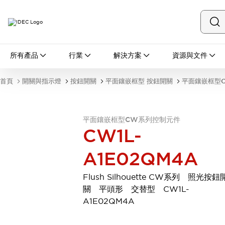
所有產品
所有產品
行業
解決方案
資源與文件
開關與指示燈
按鈕開關
首頁
開關與指示燈
按鈕開關
平面鑲嵌框型 按鈕開關
平面鑲嵌框型
指示燈和蜂鳴器
瀏覽全部
安全與防爆
平面鑲嵌框型CW系列控制元件
安全設備
防爆設備
CW1L-
瀏覽全部
盤櫃
A1E02QM4A
繼電器·計時器
電源供應器
Flush Silhouette CW系列 照光按鈕
回路保護器
關 平頭形 交替型 CW1L-
LED照明裝置
A1E02QM4A
端子台
瀏覽全部
自動化