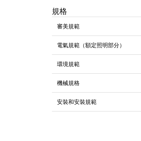
瀏覽全部
規格
機器人
使人機協作更安全、更高效
審美規範
發揮協作機器人潛力的安全措施
瀏覽全部
半導體
提高半導體製造裝置設計自由度的方法
電氣規範（額定照明部分）
瞬間完成開關的更換，避免停機時間拉長
充分對應安全標準
瀏覽全部
環境規範
瀏覽全部
解決方案
IIoT（工業物聯網）
機械規格
去面板化
RFID 認證
安全及其未來
安裝和安裝規範
安全及其未來 | 解決⽅案
瀏覽全部
從基礎了解安全元件
瀏覽全部
資源與文件