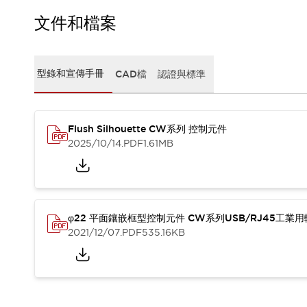
CAD檔
型錄和宣傳手冊
文件和檔案
影片專區
選型系統
軟體下載
型錄和宣傳手冊
CAD檔
認證與標準
邏輯模擬器
產品資安通知
最新消息
Flush Silhouette CW系列 控制元件
新聞中心
2025/10/14
.PDF
1.61MB
活動
促銷活動
部落格
支援
聯絡我們
服務據點
φ22 平面鑲嵌框型控制元件 CW系列USB/RJ45工業
產品變更/停產通知
2021/12/07
.PDF
535.16KB
RoHS指令對應
認證與標準