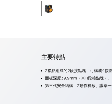
可程式控制器
可程式人機介面
工業乙太網路設備
瀏覽全部
自動識別
自動識別
感測器
瀏覽全部
行業
汽車
主要特點
工業機器人的潛在風險，從第三者角度徹底驗證
減少安全柵內的人身事故
兼顧良好的視認性及減少維修工時
2接點組成的2段接點塊，可構成4接
最適合小型裝置的安全對策
瀏覽全部
面板深度39.9mm（※11段接點塊）
工具機
第三代安全結構：2動作釋放、護罩一
降低機床成本的技巧簡單的讓人意外
尋找讓機床更小型化的可能性
從外觀設計的觀點提升機床的附加價值
預防導致機器故障的「瞬停」
3位置促動開關確保綜合加工中心機的安全性