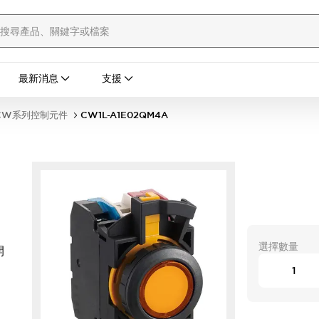
最新消息
支援
CW系列控制元件
CW1L-A1E02QM4A
選擇數量
開