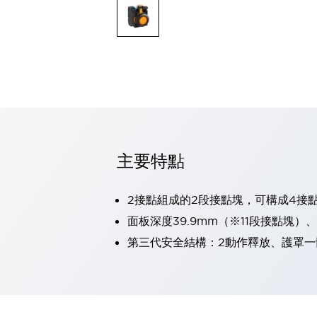
可程式控制器
可程式人機介面
工業乙太網路設備
瀏覽全部
自動識別
自動識別
感測器
瀏覽全部
行業
汽車
主要特點
工業機器人的潛在風險，從第三者角度徹底驗證
減少安全柵內的人身事故
兼顧良好的視認性及減少維修工時
2接點組成的2段接點塊，可構成4接
最適合小型裝置的安全對策
瀏覽全部
面板深度39.9mm（※11段接點塊）
工具機
第三代安全結構：2動作釋放、護罩一
降低機床成本的技巧簡單的讓人意外
尋找讓機床更小型化的可能性
從外觀設計的觀點提升機床的附加價值
預防導致機器故障的「瞬停」
3位置促動開關確保綜合加工中心機的安全性