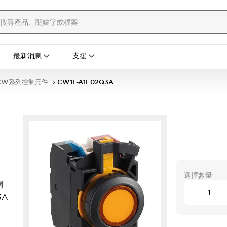
最新消息
支援
CW系列控制元件
CW1L-A1E02Q3A
選擇數量
開
3A