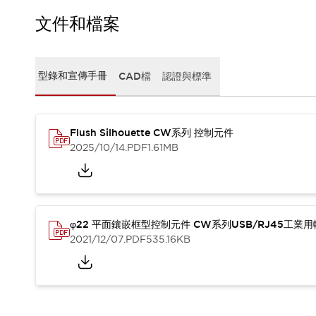
CAD檔
型錄和宣傳手冊
文件和檔案
影片專區
選型系統
軟體下載
型錄和宣傳手冊
CAD檔
認證與標準
邏輯模擬器
產品資安通知
最新消息
Flush Silhouette CW系列 控制元件
新聞中心
2025/10/14
.PDF
1.61MB
活動
促銷活動
部落格
支援
聯絡我們
服務據點
φ22 平面鑲嵌框型控制元件 CW系列USB/RJ45工業
產品變更/停產通知
2021/12/07
.PDF
535.16KB
RoHS指令對應
認證與標準