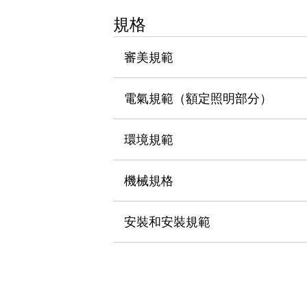
瀏覽全部
規格
機器人
使人機協作更安全、更高效
審美規範
發揮協作機器人潛力的安全措施
瀏覽全部
半導體
提高半導體製造裝置設計自由度的方法
電氣規範（額定照明部分）
瞬間完成開關的更換，避免停機時間拉長
充分對應安全標準
瀏覽全部
環境規範
瀏覽全部
解決方案
IIoT（工業物聯網）
機械規格
去面板化
RFID 認證
安全及其未來
安裝和安裝規範
安全及其未來 | 解決⽅案
瀏覽全部
從基礎了解安全元件
瀏覽全部
資源與文件