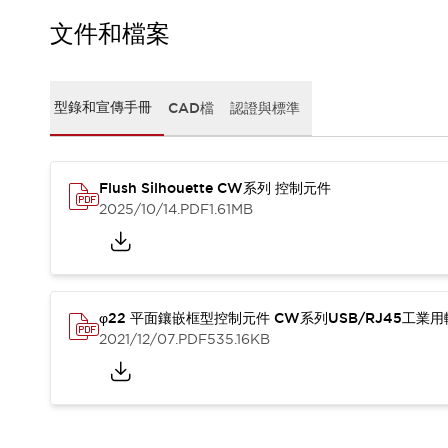
CAD檔
型錄和宣傳手冊
文件和檔案
影片專區
選型系統
軟體下載
型錄和宣傳手冊
CAD檔
認證與標準
邏輯模擬器
產品資安通知
最新消息
Flush Silhouette CW系列 控制元件
新聞中心
2025/10/14
.PDF
1.61MB
活動
促銷活動
部落格
支援
聯絡我們
服務據點
φ22 平面鑲嵌框型控制元件 CW系列USB/RJ45工業
產品變更/停產通知
2021/12/07
.PDF
535.16KB
RoHS指令對應
認證與標準