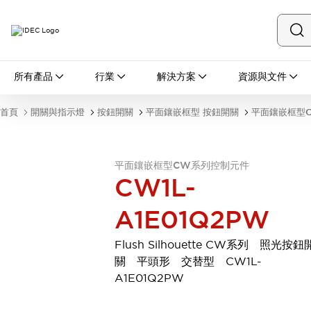
所有產品
所有產品
行業
解決方案
資源與文件
開關與指示燈
按鈕開關
首頁
開關與指示燈
按鈕開關
平面鑲嵌框型 按鈕開關
平面鑲嵌框型
指示燈和蜂鳴器
瀏覽全部
安全與防爆
平面鑲嵌框型CW系列控制元件
安全設備
防爆設備
CW1L-
瀏覽全部
盤櫃
A1E01Q2PW
繼電器·計時器
電源供應器
Flush Silhouette CW系列 照光按鈕
回路保護器
關 平頭形 交替型 CW1L-
LED照明裝置
A1E01Q2PW
端子台
瀏覽全部
自動化