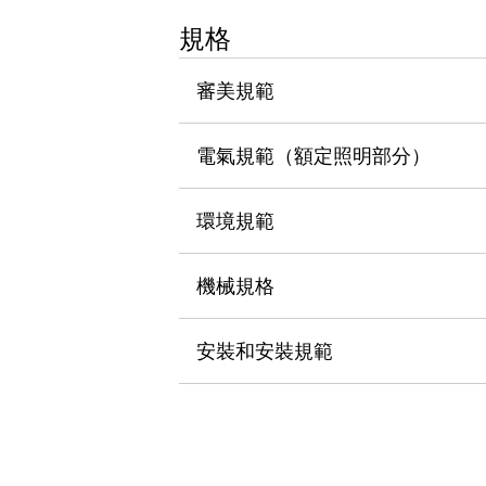
瀏覽全部
規格
機器人
使人機協作更安全、更高效
審美規範
發揮協作機器人潛力的安全措施
瀏覽全部
半導體
提高半導體製造裝置設計自由度的方法
電氣規範（額定照明部分）
瞬間完成開關的更換，避免停機時間拉長
充分對應安全標準
瀏覽全部
環境規範
瀏覽全部
解決方案
IIoT（工業物聯網）
機械規格
去面板化
RFID 認證
安全及其未來
安裝和安裝規範
安全及其未來 | 解決⽅案
瀏覽全部
從基礎了解安全元件
瀏覽全部
資源與文件