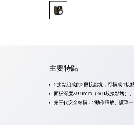
可程式控制器
可程式人機介面
工業乙太網路設備
瀏覽全部
自動識別
自動識別
感測器
瀏覽全部
行業
汽車
主要特點
工業機器人的潛在風險，從第三者角度徹底驗證
減少安全柵內的人身事故
兼顧良好的視認性及減少維修工時
2接點組成的2段接點塊，可構成4接
最適合小型裝置的安全對策
瀏覽全部
面板深度39.9mm（※11段接點塊）
工具機
第三代安全結構：2動作釋放、護罩一
降低機床成本的技巧簡單的讓人意外
尋找讓機床更小型化的可能性
從外觀設計的觀點提升機床的附加價值
預防導致機器故障的「瞬停」
3位置促動開關確保綜合加工中心機的安全性