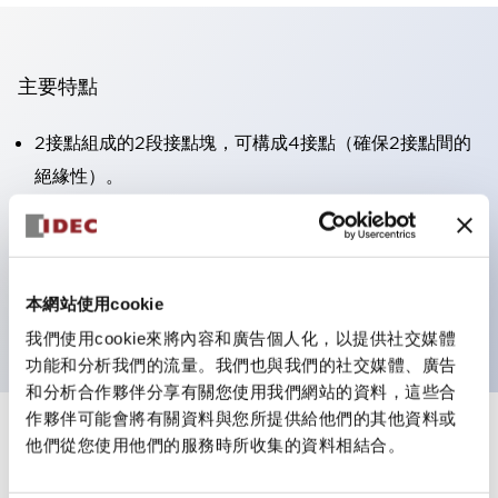
主要特點
2接點組成的2段接點塊，可構成4接點（確保2接點間的
絕緣性）。
面板深度39.9mm（※11段接點塊）、59.9mm（※22段
接點塊）。可實現省空間設計。
第三代安全結構：2動作釋放、護罩一體成型、IP20手指
本網站使用cookie
防護結構
我們使用cookie來將內容和廣告個人化，以提供社交媒體
功能和分析我們的流量。我們也與我們的社交媒體、廣告
和分析合作夥伴分享有關您使用我們網站的資料，這些合
作夥伴可能會將有關資料與您所提供給他們的其他資料或
+
規格
他們從您使用他們的服務時所收集的資料相結合。
顯示全部
審美規範