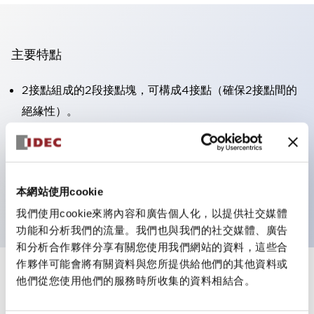
主要特點
2接點組成的2段接點塊，可構成4接點（確保2接點間的
絕緣性）。
面板深度39.9mm（※11段接點塊）、59.9mm（※22段
接點塊）。可實現省空間設計。
第三代安全結構：2動作釋放、護罩一體成型、IP20手指
本網站使用cookie
防護結構
我們使用cookie來將內容和廣告個人化，以提供社交媒體
功能和分析我們的流量。我們也與我們的社交媒體、廣告
和分析合作夥伴分享有關您使用我們網站的資料，這些合
作夥伴可能會將有關資料與您所提供給他們的其他資料或
+
規格
他們從您使用他們的服務時所收集的資料相結合。
顯示全部
審美規範