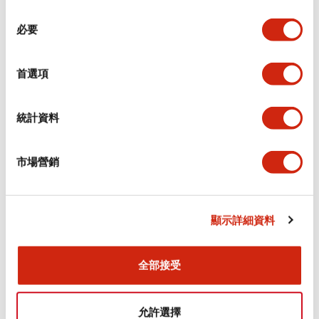
同
必要
意
環境規範
選
擇
首選項
功能規格
機械規格
統計資料
安裝和安裝規範
市場營銷
顯示詳細資料
文件和檔案
全部接受
型錄和宣傳手冊
CAD檔
認證與標準
允許選擇