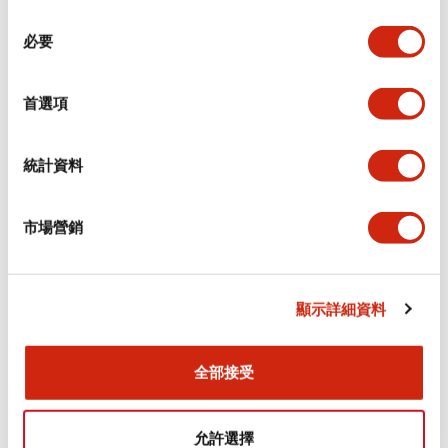
同
必要
意
環境規範
選
擇
首選項
功能規格
機械規格
統計資料
安裝和安裝規範
市場營銷
顯示詳細資料
文件和檔案
全部接受
型錄和宣傳手冊
CAD檔
認證與標準
允許選擇