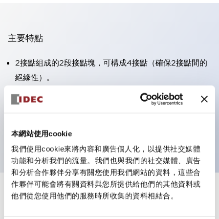
主要特點
2接點組成的2段接點塊，可構成4接點（確保2接點間的
絕緣性）。
面板深度39.9mm（※11段接點塊）、59.9mm（※22段
接點塊）。可實現省空間設計。
第三代安全結構：2動作釋放、護罩一體成型、IP20手指
本網站使用cookie
防護結構
我們使用cookie來將內容和廣告個人化，以提供社交媒體
功能和分析我們的流量。我們也與我們的社交媒體、廣告
和分析合作夥伴分享有關您使用我們網站的資料，這些合
作夥伴可能會將有關資料與您所提供給他們的其他資料或
+
規格
他們從您使用他們的服務時所收集的資料相結合。
顯示全部
審美規範