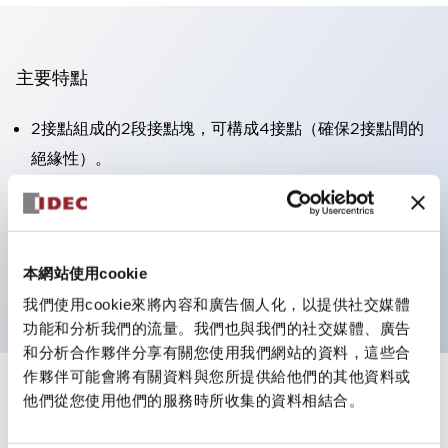
主要特點
2接點組成的2段接點塊，可構成4接點（確保2接點間的
絕緣性）。
面板深度39.9mm（※11段接點塊）、59.9mm（※22段
接點塊）。可實現省空間設計。
第三代安全結構：2動作釋放、護罩一體成型、IP20手指
本網站使用cookie
防護結構
我們使用cookie來將內容和廣告個人化，以提供社交媒體
功能和分析我們的流量。我們也與我們的社交媒體、廣告
和分析合作夥伴分享有關您使用我們網站的資料，這些合
作夥伴可能會將有關資料與您所提供給他們的其他資料或
+
規格
他們從您使用他們的服務時所收集的資料相結合。
顯示全部
審美規範