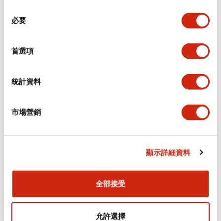
同
必要
意
環境規範
選
擇
首選項
功能規格
機械規格
統計資料
安裝和安裝規範
市場營銷
顯示詳細資料
文件和檔案
全部接受
型錄和宣傳手冊
CAD檔
認證與標準
允許選擇