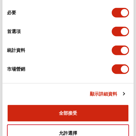
同
必要
意
環境規範
選
擇
首選項
功能規格
機械規格
統計資料
安裝和安裝規範
市場營銷
顯示詳細資料
文件和檔案
全部接受
型錄和宣傳手冊
CAD檔
認證與標準
允許選擇