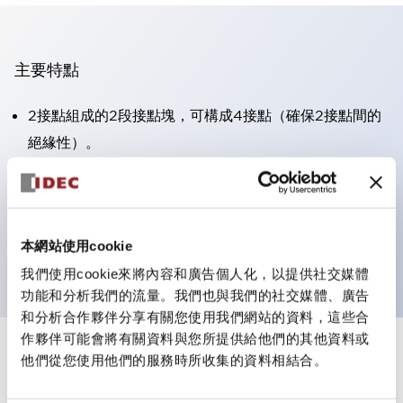
主要特點
2接點組成的2段接點塊，可構成4接點（確保2接點間的
絕緣性）。
面板深度39.9mm（※11段接點塊）、59.9mm（※22段
接點塊）。可實現省空間設計。
第三代安全結構：2動作釋放、護罩一體成型、IP20手指
本網站使用cookie
防護結構
我們使用cookie來將內容和廣告個人化，以提供社交媒體
功能和分析我們的流量。我們也與我們的社交媒體、廣告
和分析合作夥伴分享有關您使用我們網站的資料，這些合
作夥伴可能會將有關資料與您所提供給他們的其他資料或
+
規格
他們從您使用他們的服務時所收集的資料相結合。
顯示全部
審美規範