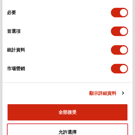
同
必要
意
環境規範
選
擇
首選項
功能規格
機械規格
統計資料
安裝和安裝規範
市場營銷
顯示詳細資料
文件和檔案
全部接受
型錄和宣傳手冊
CAD檔
認證與標準
允許選擇