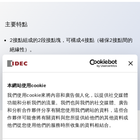
主要特點
2接點組成的2段接點塊，可構成4接點（確保2接點間的
絕緣性）。
面板深度39.9mm（※11段接點塊）、59.9mm（※22段
接點塊）。可實現省空間設計。
第三代安全結構：2動作釋放、護罩一體成型、IP20手指
本網站使用cookie
防護結構
我們使用cookie來將內容和廣告個人化，以提供社交媒體
功能和分析我們的流量。我們也與我們的社交媒體、廣告
和分析合作夥伴分享有關您使用我們網站的資料，這些合
作夥伴可能會將有關資料與您所提供給他們的其他資料或
+
規格
他們從您使用他們的服務時所收集的資料相結合。
顯示全部
審美規範