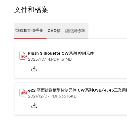
CAD檔
型錄和宣傳手冊
文件和檔案
影片專區
選型系統
軟體下載
型錄和宣傳手冊
CAD檔
認證與標準
邏輯模擬器
產品資安通知
最新消息
Flush Silhouette CW系列 控制元件
新聞中心
2025/10/14
.PDF
1.61MB
活動
促銷活動
部落格
支援
聯絡我們
服務據點
φ22 平面鑲嵌框型控制元件 CW系列USB/RJ45工業
產品變更/停產通知
2021/12/07
.PDF
535.16KB
RoHS指令對應
認證與標準