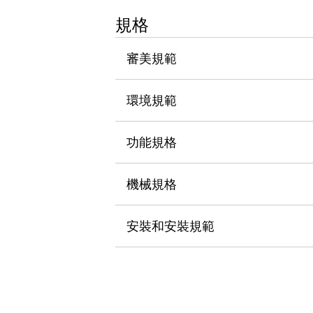
瀏覽全部
規格
機器人
使人機協作更安全、更高效
審美規範
發揮協作機器人潛力的安全措施
瀏覽全部
半導體
提高半導體製造裝置設計自由度的方法
環境規範
瞬間完成開關的更換，避免停機時間拉長
充分對應安全標準
瀏覽全部
功能規格
瀏覽全部
解決方案
IIoT（工業物聯網）
機械規格
去面板化
RFID 認證
安全及其未來
安裝和安裝規範
安全及其未來 | 解決⽅案
瀏覽全部
從基礎了解安全元件
瀏覽全部
資源與文件