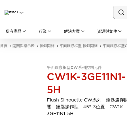
所有產品
所有產品
行業
解決方案
資源與文件
開關與指示燈
按鈕開關
首頁
開關與指示燈
按鈕開關
平面鑲嵌框型 按鈕開關
平面鑲嵌框型
指示燈和蜂鳴器
瀏覽全部
安全與防爆
平面鑲嵌框型CW系列控制元件
安全設備
防爆設備
CW1K-3GE11N1-
瀏覽全部
盤櫃
5H
繼電器·計時器
電源供應器
Flush Silhouette CW系列 鑰匙選擇
回路保護器
關 鑰匙操作型 45°-3位置 CW1K-
LED照明裝置
3GE11N1-5H
端子台
瀏覽全部
自動化