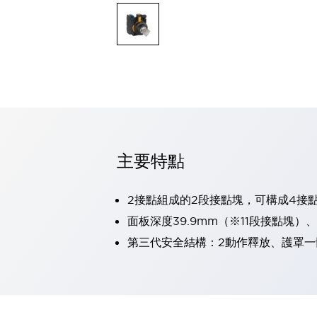
可程式控制器
可程式人機介面
工業乙太網路設備
瀏覽全部
自動識別
自動識別
感測器
瀏覽全部
行業
汽車
主要特點
工業機器人的潛在風險，從第三者角度徹底驗證
減少安全柵內的人身事故
兼顧良好的視認性及減少維修工時
2接點組成的2段接點塊，可構成4接
最適合小型裝置的安全對策
瀏覽全部
面板深度39.9mm（※11段接點塊）
工具機
第三代安全結構：2動作釋放、護罩一
降低機床成本的技巧簡單的讓人意外
尋找讓機床更小型化的可能性
從外觀設計的觀點提升機床的附加價值
預防導致機器故障的「瞬停」
3位置促動開關確保綜合加工中心機的安全性