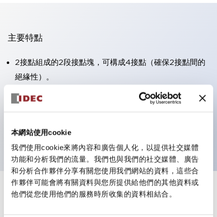
主要特點
2接點組成的2段接點塊，可構成4接點（確保2接點間的
絕緣性）。
面板深度39.9mm（※11段接點塊）、59.9mm（※22段
接點塊）。可實現省空間設計。
第三代安全結構：2動作釋放、護罩一體成型、IP20手指
本網站使用cookie
防護結構
我們使用cookie來將內容和廣告個人化，以提供社交媒體
功能和分析我們的流量。我們也與我們的社交媒體、廣告
和分析合作夥伴分享有關您使用我們網站的資料，這些合
作夥伴可能會將有關資料與您所提供給他們的其他資料或
+
規格
他們從您使用他們的服務時所收集的資料相結合。
顯示全部
審美規範