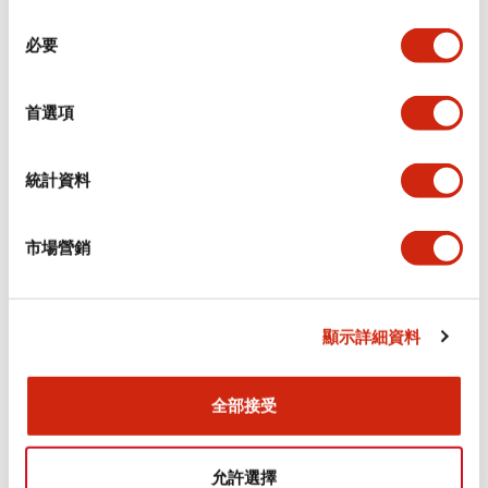
同
必要
意
環境規範
選
擇
首選項
功能規格
機械規格
統計資料
安裝和安裝規範
市場營銷
顯示詳細資料
文件和檔案
全部接受
型錄和宣傳手冊
CAD檔
認證與標準
允許選擇