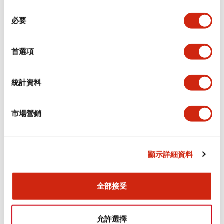
同
必要
意
環境規範
選
擇
首選項
功能規格
機械規格
統計資料
安裝和安裝規範
市場營銷
顯示詳細資料
文件和檔案
全部接受
型錄和宣傳手冊
CAD檔
認證與標準
允許選擇