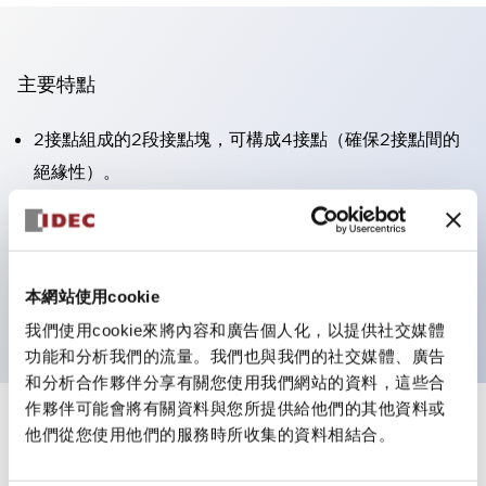
主要特點
2接點組成的2段接點塊，可構成4接點（確保2接點間的
絕緣性）。
面板深度39.9mm（※11段接點塊）、59.9mm（※22段
接點塊）。可實現省空間設計。
第三代安全結構：2動作釋放、護罩一體成型、IP20手指
本網站使用cookie
防護結構
我們使用cookie來將內容和廣告個人化，以提供社交媒體
功能和分析我們的流量。我們也與我們的社交媒體、廣告
和分析合作夥伴分享有關您使用我們網站的資料，這些合
作夥伴可能會將有關資料與您所提供給他們的其他資料或
+
規格
他們從您使用他們的服務時所收集的資料相結合。
顯示全部
審美規範