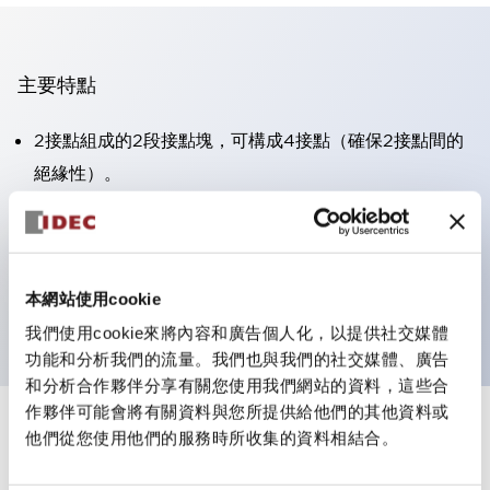
主要特點
2接點組成的2段接點塊，可構成4接點（確保2接點間的
絕緣性）。
面板深度39.9mm（※11段接點塊）、59.9mm（※22段
接點塊）。可實現省空間設計。
第三代安全結構：2動作釋放、護罩一體成型、IP20手指
本網站使用cookie
防護結構
我們使用cookie來將內容和廣告個人化，以提供社交媒體
功能和分析我們的流量。我們也與我們的社交媒體、廣告
和分析合作夥伴分享有關您使用我們網站的資料，這些合
作夥伴可能會將有關資料與您所提供給他們的其他資料或
+
規格
他們從您使用他們的服務時所收集的資料相結合。
顯示全部
審美規範