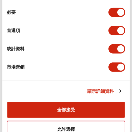
同
必要
意
環境規範
選
擇
首選項
功能規格
機械規格
統計資料
安裝和安裝規範
市場營銷
顯示詳細資料
文件和檔案
全部接受
型錄和宣傳手冊
CAD檔
認證與標準
允許選擇