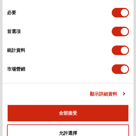
同
必要
意
環境規範
選
擇
首選項
功能規格
機械規格
統計資料
安裝和安裝規範
市場營銷
顯示詳細資料
文件和檔案
全部接受
型錄和宣傳手冊
CAD檔
認證與標準
允許選擇