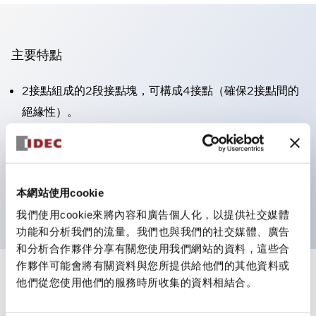
主要特點
2接點組成的2段接點塊，可構成4接點（確保2接點間的
絕緣性）。
面板深度39.9mm（※11段接點塊）、59.9mm（※22段
接點塊）。可實現省空間設計。
第三代安全結構：2動作釋放、護罩一體成型、IP20手指
本網站使用cookie
防護結構
我們使用cookie來將內容和廣告個人化，以提供社交媒體
功能和分析我們的流量。我們也與我們的社交媒體、廣告
和分析合作夥伴分享有關您使用我們網站的資料，這些合
作夥伴可能會將有關資料與您所提供給他們的其他資料或
+
規格
他們從您使用他們的服務時所收集的資料相結合。
顯示全部
審美規範