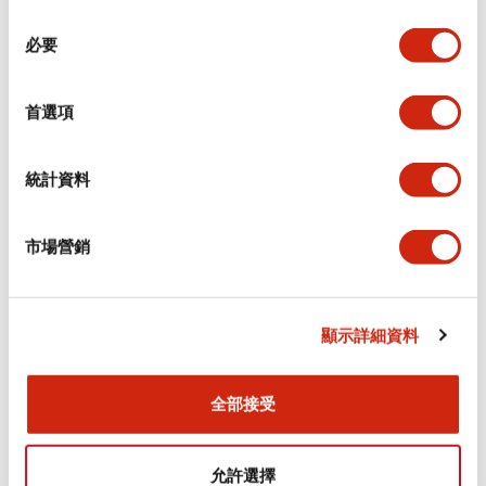
同
必要
意
環境規範
選
擇
首選項
功能規格
機械規格
統計資料
安裝和安裝規範
市場營銷
顯示詳細資料
文件和檔案
全部接受
型錄和宣傳手冊
CAD檔
認證與標準
允許選擇