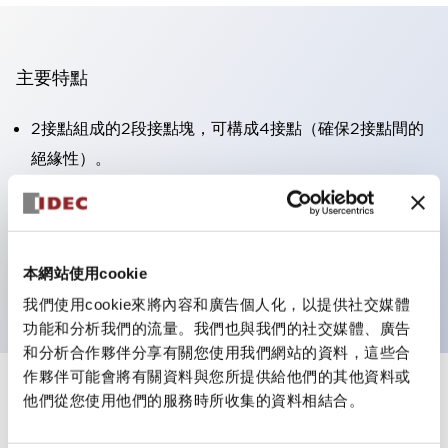
主要特點
2接點組成的2段接點塊，可構成4接點（確保2接點間的
絕緣性）。
面板深度39.9mm（※11段接點塊）、59.9mm（※22段
接點塊）。可實現省空間設計。
第三代安全結構：2動作釋放、護罩一體成型、IP20手指
本網站使用cookie
防護結構
我們使用cookie來將內容和廣告個人化，以提供社交媒體
功能和分析我們的流量。我們也與我們的社交媒體、廣告
和分析合作夥伴分享有關您使用我們網站的資料，這些合
作夥伴可能會將有關資料與您所提供給他們的其他資料或
+
規格
他們從您使用他們的服務時所收集的資料相結合。
顯示全部
審美規範