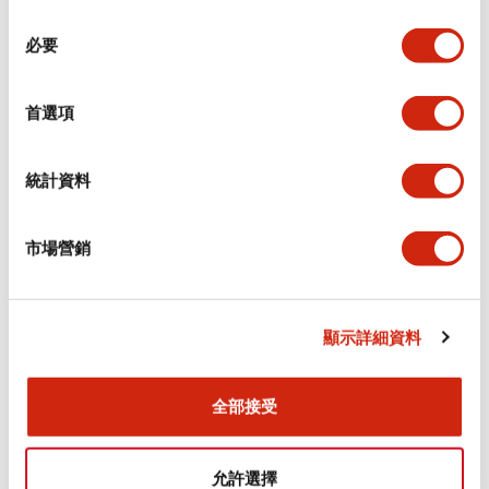
同
必要
意
環境規範
選
擇
首選項
功能規格
機械規格
統計資料
安裝和安裝規範
市場營銷
顯示詳細資料
文件和檔案
全部接受
型錄和宣傳手冊
CAD檔
認證與標準
允許選擇