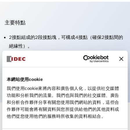
主要特點
2接點組成的2段接點塊，可構成4接點（確保2接點間的
絕緣性）。
面板深度39.9mm（※11段接點塊）、59.9mm（※22段
接點塊）。可實現省空間設計。
第三代安全結構：2動作釋放、護罩一體成型、IP20手指
本網站使用cookie
防護結構
我們使用cookie來將內容和廣告個人化，以提供社交媒體
功能和分析我們的流量。我們也與我們的社交媒體、廣告
和分析合作夥伴分享有關您使用我們網站的資料，這些合
作夥伴可能會將有關資料與您所提供給他們的其他資料或
+
規格
他們從您使用他們的服務時所收集的資料相結合。
顯示全部
審美規範