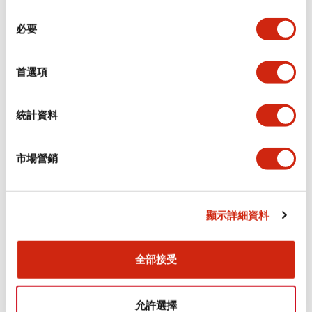
同
必要
意
環境規範
選
擇
首選項
功能規格
機械規格
統計資料
安裝和安裝規範
市場營銷
顯示詳細資料
文件和檔案
全部接受
型錄和宣傳手冊
CAD檔
認證與標準
允許選擇