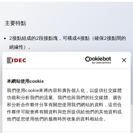
主要特點
2接點組成的2段接點塊，可構成4接點（確保2接點間的
絕緣性）。
面板深度39.9mm（※11段接點塊）、59.9mm（※22段
接點塊）。可實現省空間設計。
第三代安全結構：2動作釋放、護罩一體成型、IP20手指
本網站使用cookie
防護結構
我們使用cookie來將內容和廣告個人化，以提供社交媒體
功能和分析我們的流量。我們也與我們的社交媒體、廣告
和分析合作夥伴分享有關您使用我們網站的資料，這些合
作夥伴可能會將有關資料與您所提供給他們的其他資料或
+
規格
他們從您使用他們的服務時所收集的資料相結合。
顯示全部
審美規範