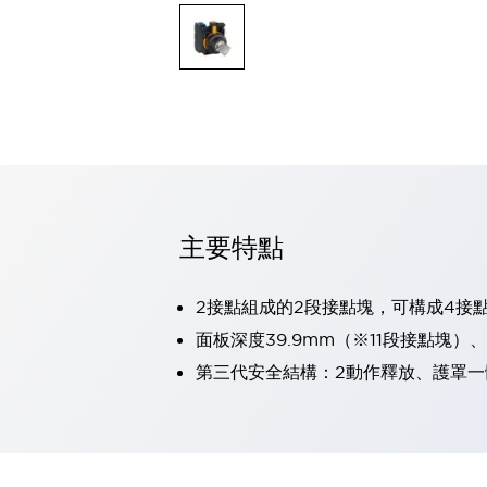
可程式控制器
可程式人機介面
工業乙太網路設備
瀏覽全部
自動識別
自動識別
感測器
瀏覽全部
行業
汽車
主要特點
工業機器人的潛在風險，從第三者角度徹底驗證
減少安全柵內的人身事故
兼顧良好的視認性及減少維修工時
2接點組成的2段接點塊，可構成4接
最適合小型裝置的安全對策
瀏覽全部
面板深度39.9mm（※11段接點塊）
工具機
第三代安全結構：2動作釋放、護罩一
降低機床成本的技巧簡單的讓人意外
尋找讓機床更小型化的可能性
從外觀設計的觀點提升機床的附加價值
預防導致機器故障的「瞬停」
3位置促動開關確保綜合加工中心機的安全性