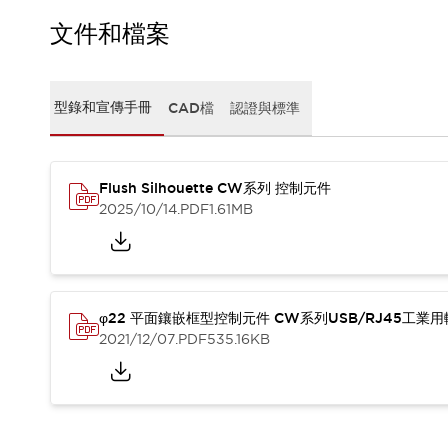
CAD檔
型錄和宣傳手冊
文件和檔案
影片專區
選型系統
軟體下載
型錄和宣傳手冊
CAD檔
認證與標準
邏輯模擬器
產品資安通知
最新消息
Flush Silhouette CW系列 控制元件
新聞中心
2025/10/14
.PDF
1.61MB
活動
促銷活動
部落格
支援
聯絡我們
服務據點
φ22 平面鑲嵌框型控制元件 CW系列USB/RJ45工業
產品變更/停產通知
2021/12/07
.PDF
535.16KB
RoHS指令對應
認證與標準