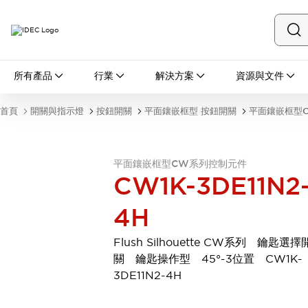
所有產品
所有產品
行業
解決方案
資源與文件
開關與指示燈
按鈕開關
首頁
開關與指示燈
按鈕開關
平面鑲嵌框型 按鈕開關
平面鑲嵌框型
指示燈和蜂鳴器
瀏覽全部
安全與防爆
平面鑲嵌框型CW系列控制元件
安全設備
防爆設備
CW1K-3DE11N2
瀏覽全部
盤櫃
4H
繼電器·計時器
電源供應器
Flush Silhouette CW系列 鑰匙選擇
回路保護器
關 鑰匙操作型 45°-3位置 CW1K-
LED照明裝置
3DE11N2-4H
端子台
瀏覽全部
自動化