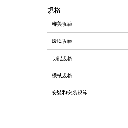
瀏覽全部
規格
機器人
使人機協作更安全、更高效
審美規範
發揮協作機器人潛力的安全措施
瀏覽全部
半導體
提高半導體製造裝置設計自由度的方法
環境規範
瞬間完成開關的更換，避免停機時間拉長
充分對應安全標準
瀏覽全部
功能規格
瀏覽全部
解決方案
IIoT（工業物聯網）
機械規格
去面板化
RFID 認證
安全及其未來
安裝和安裝規範
安全及其未來 | 解決⽅案
瀏覽全部
從基礎了解安全元件
瀏覽全部
資源與文件