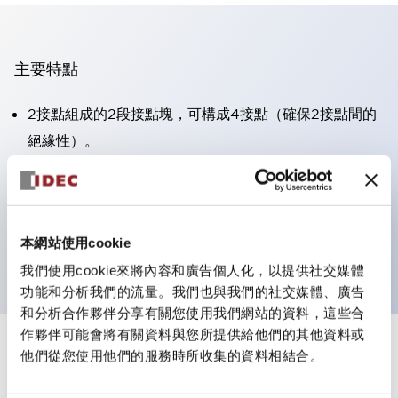
主要特點
2接點組成的2段接點塊，可構成4接點（確保2接點間的
絕緣性）。
面板深度39.9mm（※11段接點塊）、59.9mm（※22段
接點塊）。可實現省空間設計。
第三代安全結構：2動作釋放、護罩一體成型、IP20手指
本網站使用cookie
防護結構
我們使用cookie來將內容和廣告個人化，以提供社交媒體
功能和分析我們的流量。我們也與我們的社交媒體、廣告
和分析合作夥伴分享有關您使用我們網站的資料，這些合
作夥伴可能會將有關資料與您所提供給他們的其他資料或
+
規格
他們從您使用他們的服務時所收集的資料相結合。
顯示全部
審美規範