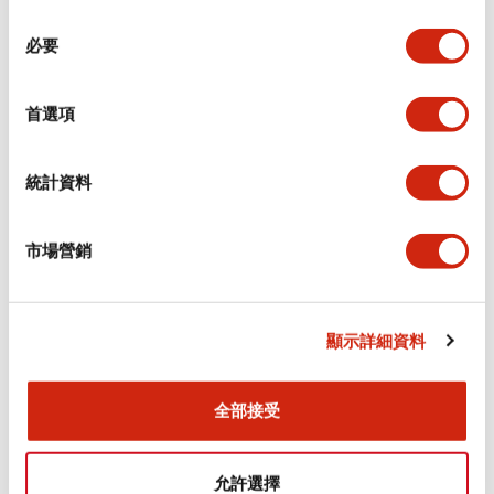
同
必要
意
環境規範
選
擇
首選項
功能規格
機械規格
統計資料
安裝和安裝規範
市場營銷
顯示詳細資料
文件和檔案
全部接受
型錄和宣傳手冊
CAD檔
認證與標準
允許選擇