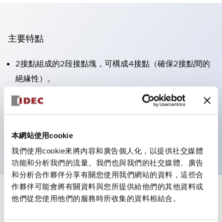
主要特點
2接點組成的2段接點塊，可構成4接點（確保2接點間的
絕緣性）。
面板深度39.9mm（※11段接點塊）、59.9mm（※22段
接點塊）。可實現省空間設計。
第三代安全結構：2動作釋放、護罩一體成型、IP20手指
本網站使用cookie
防護結構
我們使用cookie來將內容和廣告個人化，以提供社交媒體
功能和分析我們的流量。我們也與我們的社交媒體、廣告
和分析合作夥伴分享有關您使用我們網站的資料，這些合
作夥伴可能會將有關資料與您所提供給他們的其他資料或
+
規格
他們從您使用他們的服務時所收集的資料相結合。
顯示全部
審美規範