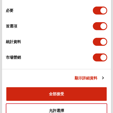
同
必要
意
環境規範
選
擇
首選項
功能規格
機械規格
統計資料
安裝和安裝規範
市場營銷
顯示詳細資料
文件和檔案
全部接受
型錄和宣傳手冊
CAD檔
認證與標準
允許選擇